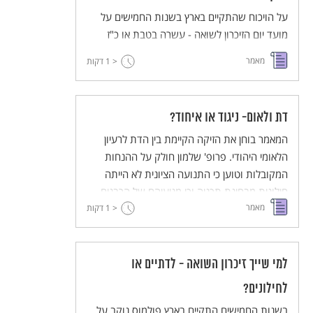
על הויכוח שהתקיים בארץ בשנות החמישים על
מועד יום הזיכרון לשואה - עשרה בטבת או כ"ז
בניסן. הויכוח משקף הבדלי גישות אידיאולוגיות
מאמר
< 1
דקות
ביחס למורדי הגטאות ולקורבנות השואה והוא
אחת הדוגמאות למאבק על עיצוב הזיכרון הלאומי .
דת ולאום- ניגוד או איחוד?
המאמר בוחן את הזיקה הקיימת בין הדת לרעיון
הלאומי היהודי. פרופ' שלמון חולק על ההנחות
המקובלות וטוען כי התנועה הציונית לא הייתה
חילונית מבחינת תכניה וכי מניעיהם של הרבנים
מאמר
< 1
מבשרי הציונות היו לאומיים. במאמר דיון בפולמוס
דקות
השמיטה, תיאור המשבר סביב הקמת בתי הספר
ביפו וניתוח מניעיהם של המתנגדים לציונות על
רקע דתי.
למי שייך זיכרון השואה - לדתיים או
לחילונים?
בשנות החמישים התקיים בארץ פולמוס נוקב על