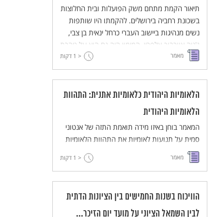
תיאור הקמת מתחם משק הפועלות ובית החלוצות
בשכונת רחביה בירושלים. להקמתו היו שותפות
נשים מנהיגות ביישוב העברי כרחל ינאית בן צבי,
ג'ניה אוורבוך-אלפרין. המימון היה גם הוא על טהרת
מאמר
< 1
הנשים - תרומתן של חברות "ליגת נשים" מניו
דקות
יורק. במאמר תיאור שלבי הבניה מבחירת המיקום,
התכנון האדריכלי ותפקודיו השונים.
הלאומיות היהודית כלאומיות אתנית: התהוות
הלאומיות היהודית
המאמר בוחן באיזו מידה תואמת התזה של אנטוני
סמית על תנועות לאומיות את התהוות הלאומיות
היהודית. לצורך כך הא מנתח את תפיסת העולם
מאמר
< 1
דקות
של האינטליגנציה היהודית שראתה באמנציפציה
ובהשתלבות בחברת הרוב את הבסיס לתכניתה
האידיאולוגית. במקביל נבחן התפקיד שהיה לרבנים
הוויכוח בשנות החמישים בין הציונות הדתית
'מבשרי הציונות' ביצירת מסה משמעותית של
תומכים.
לבין השמאל הציוני על מועד יום הזיכר...