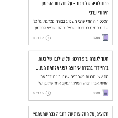
כרונולוגיה של ניכור - על תולדות הסכסוך
בניסיון מתמיד, כדי להכשירו לעמידה בניסיון קידוש
השם.
היהודי ערבי
הסכסוך היהודי ערבי משפיע בצורה מכרעת על כל
שדות החיים במדינת ישראל. מהם שורשי הסכסוך
וכיצד הכל התחיל. להלן מאמר הבוחן את מסכת
מאמר
< 1
דקות
היחסים היהודיים-ערביים החל במאה ה-19 ועד
להקמת מדינת ישראל ב-1948.
חנוך לנערה ע"פ דרכה: על שילובן של בנות
ב"חיידר" במזרח אירופה לפני מלחמת העו...
מה עשו הבנות כשהבנים שיננו ב-"חיידר" את
הוויות אביי ורבה? המאמר עוקב אחר שילובן של
הבנות במסגרת החדר במזרח אירופה, לאורך
מאמר
< 1
דקות
המאה ה-19 ועד למלחמת העולם הראשונה
חלוצים, על החלוצות של רחביה כבר שמעתם?