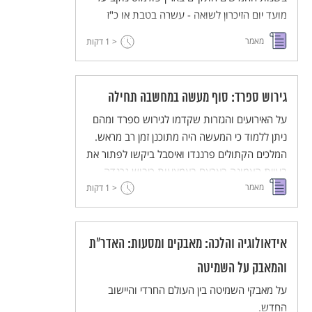
מועד יום הזיכרון לשואה - עשרה בטבת או כ"ז
בניסן. הויכוח משקף הבדלי גישות אידיאולוגיות
מאמר
< 1
דקות
ביחס למורדי הגטאות ולקורבנות השואה והוא
אחת הדוגמאות למאבק על עיצוב הזיכרון הלאומי.
גירוש ספרד: סוף מעשה במחשבה תחילה
על האירועים והגזרות שקדמו לגירוש ספרד ומהם
ניתן ללמוד כי המעשה היה מתוכנן זמן רב מראש.
המלכים הקתולים פרננדו ואיסבל ביקשו לפתור את
בעיית האמונה בארצם באמצעות כיבוש גרנדה
מאמר
< 1
ובאמצעות גירוש היהודים. הם שוכנעו כי היהודים
דקות
הם האשמים בכך שהאנוסים מבקשים לשוב
ליהדותם.
אידאולוגיה והלכה: מאבקים ומסעות: האדר"ת
והמאבק על השמיטה
על מאבקי השמיטה בין העולם החרדי והיישוב
החדש.