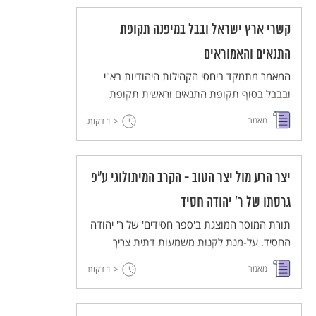
קשרי ארץ ישראל ובבל במיפנה תקופת
התנאים והאמוראים
המאמר מתמקד ביחסי הקהילות היהודיות בא"י
ובבבל בסוף תקופת התנאים וראשית תקופת
האמוראים. לטענת המחבר, בתקופה זו עולה
מאמר
< 1
דקות
מעמדה של קהילת בבל בהנהגת האומה, אך עדיין
היא כפופה לקהילת ארץ ישראל. כפיפות זו באה
לידי ביטוי בהפניית שאלות לחכמי א"י מאזורים
יצר הרע מול יצר הטוב - הקרב המיתולוגי ע"פ
הגובלים בבבל לא"י. קשרי קהילת א"י ובבל באים
לידי ביטוי גם בתופעת ה'נחותי' - חכמים שהעבירו
גרסתו של ר' יהודה חסיד
מסורות מא"י לבבל.
תורת המוסר המוצגת ב'ספר חסידים' של ר' יהודה
החסיד. על-מנת לקנות משמעות דתית צריך
המעשה להיות מנוגד לשאיפותיו ולנטיותיו של
מאמר
< 1
דקות
האדם, לכן "יצר הרע טוב לאדם". התורה והמצווֹת
אינן מבקשות להביא את האדם לחיים טובים
ונעימים, אלא להכביד ולהקשות עליו ולהעמידו