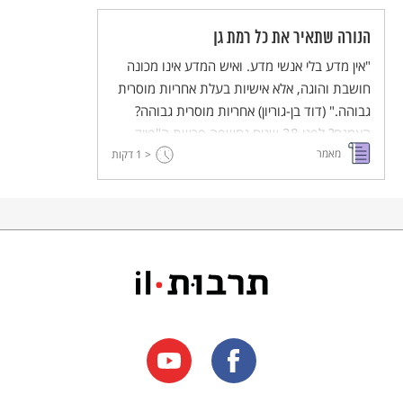
הנורה שתאיר את כל רמת גן
"אין מדע בלי אנשי מדע. ואיש המדע אינו מכונה
חושבת והוגה, אלא אישיות בעלת אחריות מוסרית
גבוהה." (דוד בן-גוריון) אחריות מוסרית גבוהה?
האמנם? לפני 38 שנים נחשפה פרשת ה"פייק
מאמר
< 1
ניוז" הראשונה בישראל. מה הקשר בין יעקב מרידור
דקות
ל"נורה שתאיר את כל רמת גן"? איך הסתיימה
הפרשה, ואילו פתרונות אנרגיה חלופיים כן הצליחו
בארץ לאורך השנים?