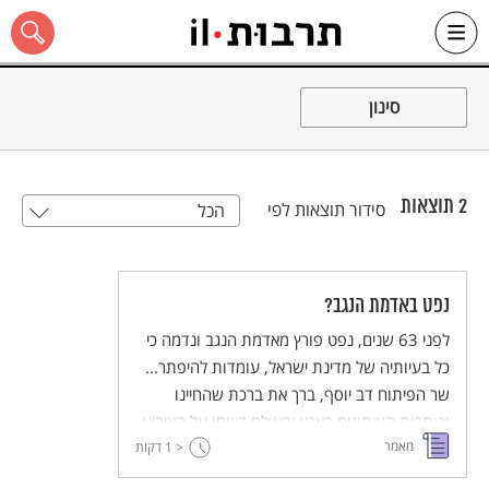
Ski
t
סינון
conten
2
תוצאות
סידור תוצאות לפי
הכל
כל האתר
נפט באדמת הנגב?
לפני 63 שנים, נפט פורץ מאדמת הנגב ונדמה כי
כל בעיותיה של מדינת ישראל, עומדות להיפתר...
שר הפיתוח דב יוסף, ברך את ברכת שהחיינו
וכותרות העיתונים בארץ ובעולם דיווחו על האירוע
מאמר
המרגש. חודש לאחר מכן, התבררה התמונה
< 1
דקות
האמתית...