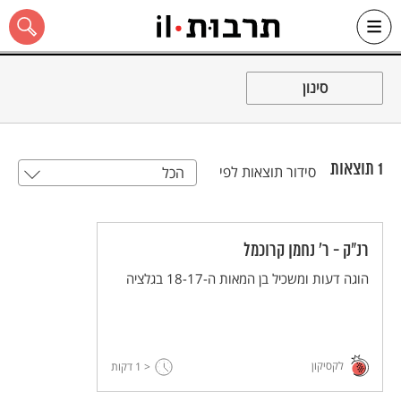
Ski
t
סינון
conten
1
תוצאות
סידור תוצאות לפי
הכל
כל האתר
רנ"ק - ר' נחמן קרוכמל
הוגה דעות ומשכיל בן המאות ה-18-17 בגלציה
לקסיקון
< 1
דקות