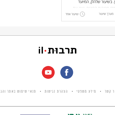
 בשיעור שלהלן, המיועד
די חטיבות הביניים, נציג את
מערך שיעור
הפיתוח והשימור, ונדון במתח
שיעור אחד
הם. בסוף השיעור נשאל איזה
שוב יותר בעת הזו, ונבקש
ידים להציג דרכים לחסכון
יה, מים או משאבי טבע.
ר קשר
מידע משפטי
הצהרת נגישות
תנאי שימוש באתר והגנ