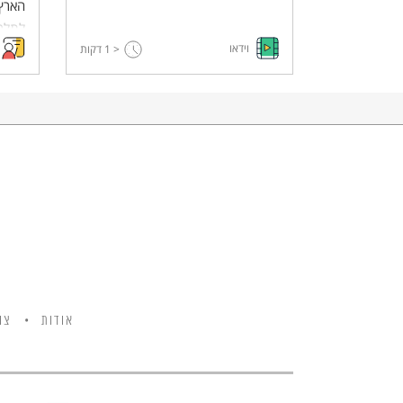
הארץ.
לתלמי
וידאו
< 1
דקות
ערכי 
שביני
ערך ח
מהתלמ
באנרג
אודות
צו