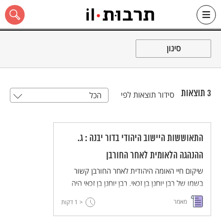
Ski
t
סינון
conten
3
תוצאות
סידור תוצאות לפי
הכל
כל האתר
התאוששות היישוב היהודי בדור יבנה : ג.
ההנהגה הלאומית לאחר החורבן
שיקום חיי האומה היהודית לאחר החורבן קשור
בשמו של רבן יוחנן בן זכאי. רבן יוחנן בן זכאי היה
מגדולי חכמי הפרושים בירושלים לפני החורבן ועזב
מאמר
< 1
דקות
את העיר בזמן המצור. ביבנה, ששימשה מקום ריכוז
ליהודים שנכנעו לרומאים, הוא החל להסדיר את