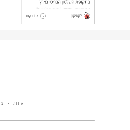
בתקופת השלטון הבריטי בארץ
התפרסמו שישה "ספרים לבנים",
לקסיקון
האחרון והקשה שבהם – בשנת
< 1
דקות
1939, במהלך השואה.
אודות
צו