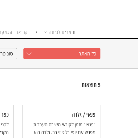
חומרים לכיתה
קריאה והעמקה
כל האתר
Ski
t
כל האתר
סוג פרי
conten
5
תוצאות
פנאי / זלדה
כפר 
"פנאי" מזמן לקוראי השירה העברית
מפגש עם יופי רליגיוזי רב. זלדה היא
הקרקע