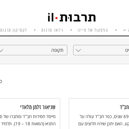
הפסקול של חיינו
וידאו תרבות
לקסיקון תרבות 
ט
תקופה
סי
חב"ד
שניאור זלמן מלאדי
לפני 69 שנים, כפר חב"ד עולה על
מייסד חסידות חב"ד ומחברו של ס
. האם יתכן שיהיו חלוצים עם
התניא (המאות 18 – 19). תלמיד