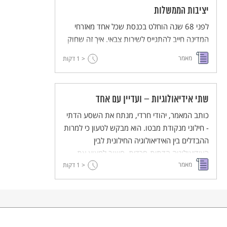
יציבות הממשלות
לפני 68 שנה הוחלט בכנסת שכל אחד מאזרחי
המדינה חייב להתגייס לשירות צבאי. איך זה שחוק
אחד עדיין מטלטל את המדינה שלנו ולא נותן לה
מאמר
< 1
דקות
מנוח.
שתי אידיאולוגיות – ועדיין עם אחד
כותב המאמר, יהודי חרדי, מנתח את השסע הדתי
- חילוני מנקודת מבטו. הוא מבקש לטעון כי למרות
ההבדלים בין האידיאולוגיה החילונית לבין
האידיאולוגיה הדתית-חרדית, חשוב למצוא את
מאמר
< 1
הדרכים לגשר בין הקבוצות וזאת בשל השתייכותן
דקות
לעם היהודי.