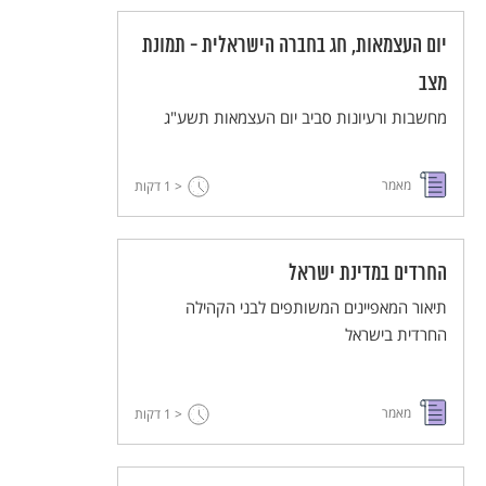
הכנסת. האוכלוסייה החרדית בישראל גדלה
יום העצמאות, חג בחברה הישראלית - תמונת
בהתמדה, בעיקר כתוצאה משיעור ילודה גבוה
(4.7 לידות בהשוואה ל-2.7 לידות בכלל
מצב
האוכלוסייה היהודית בישראל ו-1.1 לידות לנשים
מחשבות ורעיונות סביב יום העצמאות תשע"ג
בתפוצות). בשנת 2007, אחד מכל שלושה ילדים
יהודיים הרשומים בכיתה א' לומד באחת ממערכות
מאמר
החינוך החרדיות.
< 1
דקות
החרדים במדינת ישראל
תיאור המאפיינים המשותפים לבני הקהילה
החרדית בישראל
מאמר
< 1
דקות