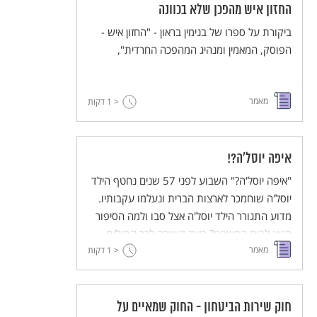
החזון איש מהפכן שלא בכוונה
ביקורת על ספרו של בנימין בראון - "החזון איש -
הפוסק, המאמין ומנהיג המהפכה החרדית",
מאמר
< 1
דקות
איפה יוסל'ה?!
"איפה יוסל'ה?" השבוע לפני 57 שנים נחטף הילד
יוסל'ה שוחמכר לארצות הברית ונעלמו עקבותיו.
מדוע התגורר הילד יוסל'ה אצל סבו ולמה הסיפור
הגיע לבית המשפט? כיצד קשורה לכך קתולית
מאמר
לוחמת במחתרת הצרפתית שהתגיירה? ואיך
< 1
דקות
הצליחו בסוף אנשי המוסד לאתר את יוסל'ה
ולהחזירו לחיק הוריו?
חוק שירות הביטחון - החוק שמאיים על