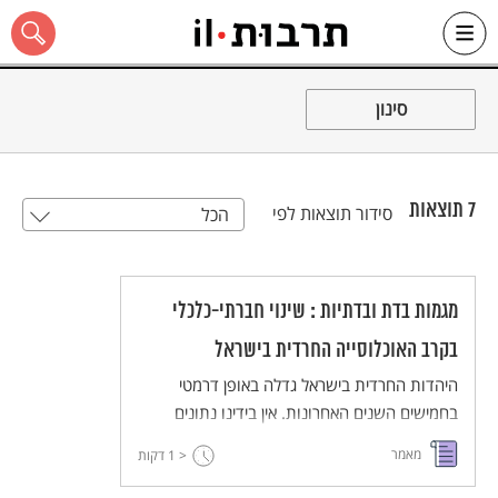
Ski
t
סינון
conten
7
תוצאות
סידור תוצאות לפי
הכל
כל האתר
מגמות בדת ובדתיות : שינוי חברתי-כלכלי
בקרב האוכלוסייה החרדית בישראל
היהדות החרדית בישראל גדלה באופן דרמטי
בחמישים השנים האחרונות. אין בידינו נתונים
מדויקים על מספרים החרדים, בין היתר מפני
מאמר
< 1
דקות
שקיימות הגדרות שונות לשאלה "מיהו חרדי".
החרדים מהווים כיום 15 אחוזים מכלל חברי