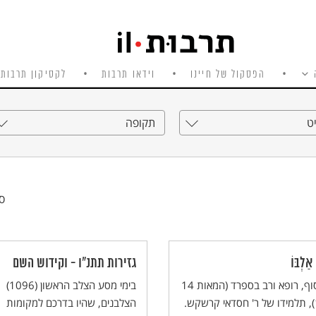
הפסקול של חיינו
וידאו תרבות
לקסיקון תרבות 
ט
תקופה
סי
ַלְבּוֹ
גזירות תתנ"ו - וקידוש השם
פילוסוף, רופא ורב בספרד (המאות 14
בימי מסע הצלב הראשון (1096)
– 15), תלמידו של ר' חסדאי קרשקש.
הצלבנים, שהיו בדרכם למקומות