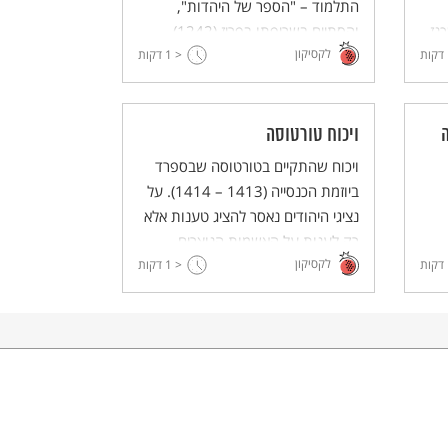
התלמוד – "הספר של היהדות",
נז
והסתיים בשריפתו בפריז (1242).
לקסיקון
דקות
< 1
דקות
ויכוח טורטוסה
ויכוח שהתקיים בטורטוסה שבספרד
ביוזמת הכנסייה (1413 – 1414). על
נציגי היהודים נאסר להציג טענות אלא
רק לענות על האשמות הנוצרים.
בן
לקסיקון
דקות
< 1
הוויכוח גרר גזירות דת והמרות, והביא
דקות
לכתיבת "ספר העיקרים".