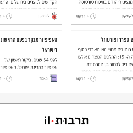
נציגי היהודים בוויכוח טורטוסה,
הקדושים לנוצרים בירושלים, פרעו
ותיו חיבר את ספר העיקרים.
בקהילות היהודים "הכופרים" באשכ
לקסיקון
לקסיקון
< 1
דקות
< 1
ואילצו רבים מהם למות על קידוש
השם כדי שלא להתנצר.
ש ספרד ופורטוגל
האפיפיור מבקר בפעם הראשונה
 היהודים מחצי האי האיברי בסוף
בישראל
המאה ה- 15: המלכים הנוצריים אילצו
לפני 54 שנים, ביקור ראשון של
הודים לבחור בין המרת דת
אפיפיור במדינת ישראל. האפיפיור
ש. רוב יהודי ספרד בחרו בגירוש
פאולוס השלישי הגיע לביקור רשמי 
לקסיקון
מאמר
< 1
(1492) וכמחציתם עברו לפורטוגל,
דקות
< 1
11 שעות במדינת ישראל. מדוע
שם הוצא נגדם צו גירוש (1496),
הוחרם על ידי הרב הראשי הספרדי,
 להמרת דת המונית בכפייה.
הרב יצחק ניסים?