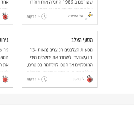
שפורסם ב 1986 התגלה אורו וזוהרו
אחד מ
של הסיפור הקשה מתואר בספר.
שבעקב
על היצירה
< 1
דקות
מסעי הצלב
גירו
מסעות הצלבנים הנוצרים (מאות 13-
גירוש
11),שנועדו לשחרר את ירושלים מידי
המוסלמים אך הפכו למלחמה בכופרים,
את הי
כולל קהילות יהודיות באירופה, שנאלצו
לגירו
לקסיקון
להתנצר - או למות.
< 1
דקות
שהפך