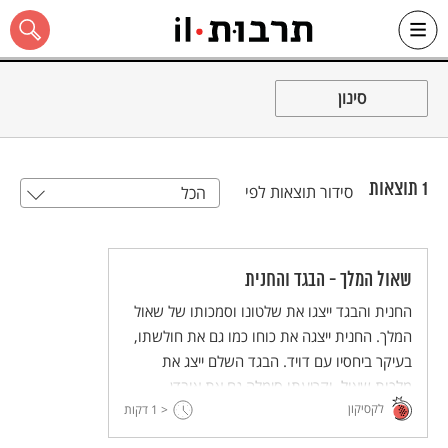
Ski
t
סינון
conten
1
תוצאות
סידור תוצאות לפי
הכל
כל האתר
שאול המלך - הבגד והחנית
החנית והבגד ייצגו את שלטונו וסמכותו של שאול
המלך. החנית ייצגה את כוחו כמו גם את חולשתו,
בעיקר ביחסיו עם דויד. הבגד השלם ייצג את
מלכות שאול, וקריעתו סימלה גם את אובדן
לקסיקון
< 1
השלטון וגם את הקרע ביחסו עם שמואל הנביא.
דקות