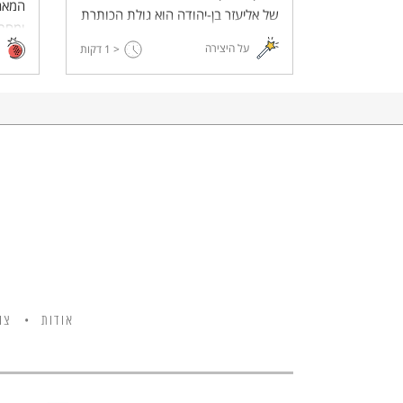
של אליעזר בן-יהודה הוא גולת הכותרת
ומחבר
של מפעל חייו – מימוש החזון החברתי
על היצירה
< 1
דקות
של החייאת העברית - הפרויקט
החברתי המוצלח ביותר שהולידה
התנועה הציונית, ואולי אחד
הפרויקטים החברתיים המוצלחים
ביותר שנהגו במאה ה-19.
אודות
צו