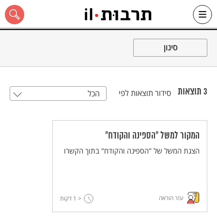
Ski
t
סינון
conten
3
תוצאות
סידור תוצאות לפי
הכל
כל האתר
המקור למשל "הספינה והקודח"
הצגת המשל של "הספינה והקודח" בתוך הקשרו
עזר הוראה
< 1
דקות