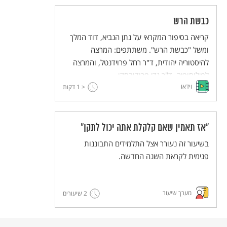
כבשת הרש
קריאה בסיפור המקראי על נתן הנביא, דוד המלך
ומשל "כבשת הרש". משתתפים: המרצה
להיסטוריה יהודית, ד"ר רחל פרוידנטל, והמרצה
לפילוסופיה, ד"ר גדי פרודובסקי.
וידאו
< 1
דקות
״אז תאמין שאם קלקלת אתה יכול לתקן״
בשיעור זה נעורר אצל התלמידים התבוננות
פנימית לקראת השנה החדשה.
מערך שיעור
2 שיעורים