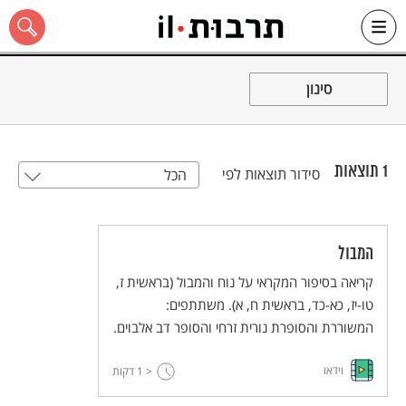
Ski
t
סינון
conten
1
תוצאות
סידור תוצאות לפי
הכל
כל האתר
המבול
קריאה בסיפור המקראי על נוח והמבול (בראשית ז,
טו-יז, כא-כד, בראשית ח, א). משתתפים:
המשוררת והסופרת נורית זרחי והסופר דב אלבוים.
וידאו
< 1
דקות