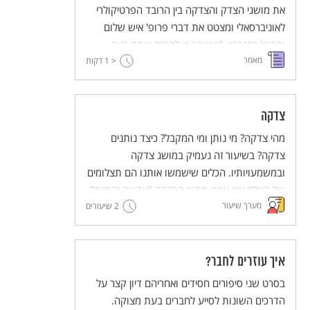
את מושגי הצדק והצדקה בין הרובד הפרטיקולרי
לאוניברסאלי ומצטט את דברי פרופ' איש שלום
ופרופ' רוזנברג: "שאיפה זו להקים אומה באה
מאמר
< 1
דווקא מתוך מגמה אוניברסלית שמקורה במידת
דקות
החסד אשר אפיינה את עולמו של אברהם אבינו,
חסד שלא הצטמצם בהכנסת אורחים בלבד או
בתחנונים על גורלם של אנשי סדום, אלא חסד
צדקה
שמגמתו להיטיב עם האנושות כולה."
מהי צדקה? מי נותן ומי המקבל? כיצד נותנים
צדקה? בשיעור זה נעמיק במושג צדקה
ובמשמעויותיו. הכלים שישמשו אותנו הם תצלומים
של הצלם ציון עוזרי מתוך הסדרה "עדשה יהודית"
מערך שיעור
וטקסטים מתוך התרבות היהודית-ישראלית.
2 שיעורים
איך עוזרים לחבר?
בסרט שני סיפורים חסידים ואחריהם דיון קצר על
הדרכים השונות לסייע לחברים בעת מצוקה.