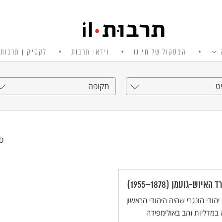
הפסקול של חיינו
וידאו תרבות
לקסיקון תרבות 
ט
תקופה
סי
האיוש-גוטמן (1878–1955)
 יהודי הונגרי שהיה היהודי הראשון
במדליות זהב באולימפידה