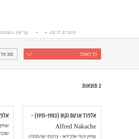
חומרים לכיתה
קריאה והעמקה
כל האתר
Ski
t
כל האתר
סוג פרי
conten
2
תוצאות
אלפרד ארטם נקש (1915-1983) -
אלפרד 
שחיין
Alfred Nakache
שזכה 
שחיין יהודי אלג'יראי - צרפתי שהתחרה