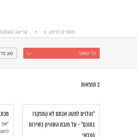
חומרים לכיתה
קריאה והעמקה
כל האתר
Ski
t
כל האתר
סוג פרי
conten
2
תוצאות
"והלוים למטה אבֹתם לא הָתפקדו
מכתב
בתוכם" - על חובת השוויון בשירות
לראש
הצבאי