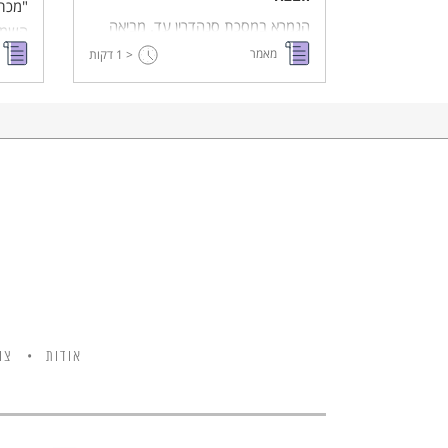
"מכתב
הגמרא במסכת סנהדרין עד. מביאה
השמי
את האיסור לאדם להרוג אדם אחר גם
מאמר
< 1
דקות
לראש
אם סירובו יגרום למותו. הגמרא מנמקת
במחאה
זאת בכך ש'מאי חזית דדמא דידך סומק
טפי' - כלומר דמך אינו אדום יותר, אין
עדיפות לחייך על חייו ועל כן אסור
לאדם ליטול את חיי חברו ולהציל את
עצמו. המאמר שלפניכם בוחן רעיון זה
ביחס לחובת שירות לכל.
אודות
צו