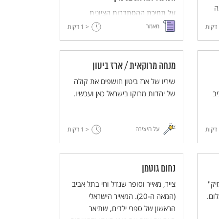
ה
על תמיכת ההסתדרות הציונית
ן,
ומעורבותה של הקק"ל בהתיישבות
מאמר
דקות
< 1
דקות
העירונית בארץ בראשית המאה ה-20,
תל
דרך סיפורה של "אחוזת בית" (שמה
הראשון של העיר תל-אביב), השכונה
מנחה מרוקאית / ארז ביטון
העברית ה"מודרנית" הראשונה,
שיריו של ארז ביטון חושפים את קולה
ושכונות בעיר חיפה.
ב
של יהדות מרוקו בישראל כאן ועכשיו.
על היצירה
דקות
< 1
דקות
נחום גוטמן
יק"
צייר, מאייר וסופר שגדל וחי בתל אביב
לום.
(המאה ה-20). המאייר הישראלי
הראשון של ספרי ילדים, שתיאר