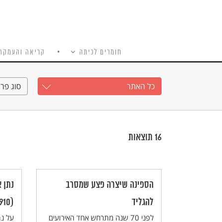
חומרים לכיתה
קריאה והעמקה
כל האתר
Ski
t
כל האתר
סוג פרי
conten
16
תוצאות
הספינה שיצרה פצע שמסרב
נתן 
להגליד
(1910–1970)
לפני 70 שנה מתרחש אחד האירועים
על נת