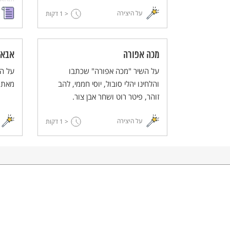
שנים 
על היצירה
< 1
דקות
הגימנ
שלום?
למועצ
ומתי 
מכה אפורה
אבא'
בתור 
על השיר "מכה אפורה" שכתבו
על הש
והלחינו יהלי סובול, יוסי חממי, להב
מאת י
זוהר, פיטר רוט ושחר אבן צור.
על היצירה
< 1
דקות