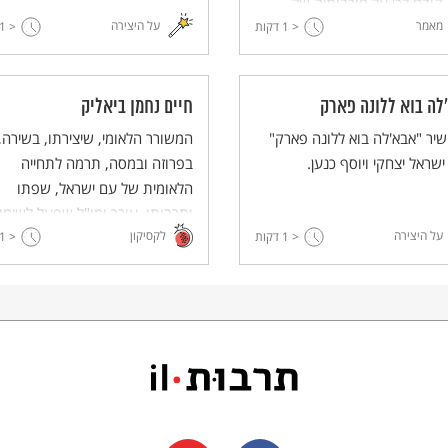
קודם לכן על חורבותיה של
מאמר
על היצירה
< 1
סיה הרצליה. מדוע נבנה מגדל
דקות
< 1
 למה נקרא כך? איך כל זה קשור
ה לשימור אתרים?
מגדל שלום איבד את הבכורה
לה בוא ללונה פארק
חיים נחמן ביאליק
המגדל הגבוה ביותר במדינה?
יר "אבא'לה בוא ללונה פארק"
המשורר הלאומי, שיצירתו, בשירה,
שראל יצחקי ויוסף כנען.
בפרוזה ובמסה, תרמה לתחייה
הלאומית של עם ישראל, שפתו
ותרבותו. עורך ומו"ל שפעל לשימו
על היצירה
לקסיקון
< 1
דקות
< 1
אוצרות הרוח של עם ישראל ולחיד
התרבות העברית: ייסד את "עונג
שבת" ופעל להקמתם של תיאטרון
עברי, אופרה, מוזיאון תל אביב ועוד