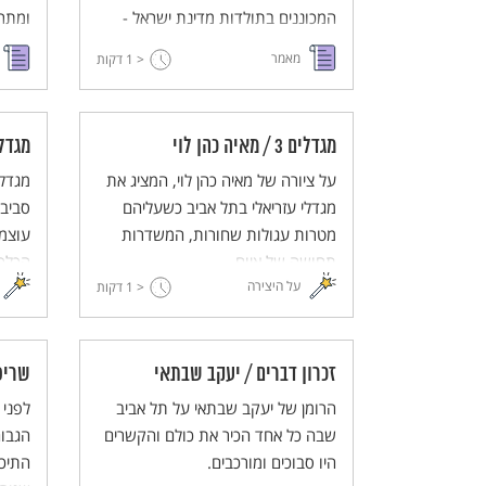
המכוננים בתולדות מדינת ישראל -
ומתרג
פרשת אלטלנה. אירוע שהוא שנוי
המראו
מאמר
< 1
דקות
במחלוקת עד עצם היום הזה.
של ער
התנגשות חזית בין תפיסות עולם:
במהלך
בן-גוריון שחשב שכל הכוחות הצבאיים
מגדלים 3 / מאיה כהן לוי
מגדלים 4 / מא
חייבים להיות כפופים למדינה (ערך
הממלכתיות) מול בגין שראה לנכון
על ציורה של מאיה כהן לוי, המציג את
מגדלי
מגדלי עזריאלי בתל אביב כשעליהם
שחלק מהנשק יועבר לכוחות האצ"ל.
סביבת
בגין טען שמנע מלחמת אחים בכך
מטרות עגולות שחורות, המשדרות
עוצמת
תחושה של איום.
שהורה לאנשיו לא להגיב על הקרב
הכלכ
על היצירה
< 1
ובן-גוריון שטען שהאירוע עצמו התווה
דקות
הצריכ
את הדרך למדינה דמוקרטית
כהן-ל
וממלכתית. האירוע צץ ועלה במערכת
הסטרי
היחסים המורכבת בין השניים לאורך
זכרון דברים / יעקב שבתאי
שריפ
שנים רבות.
הרומן של יעקב שבתאי על תל אביב
שבה כל אחד הכיר את כולם והקשרים
הגבוה
היו סבוכים ומורכבים.
התיכו