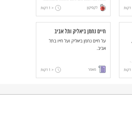
בצבעים עזים את נופי הארץ ודמויותיה.
לקסיקון
דקות
< 1
אהב גם "לצייר במילים" וכתב ספרי
דקות
ילדים. חתן פרס ישראל לספרות ילדים
(1978).
חיים נחמן ביאליק ותל אביב
על חיים נחמן ביאליק ועל חייו בתל
אביב.
ר
מאמר
וש
דקות
< 1
דקות
.