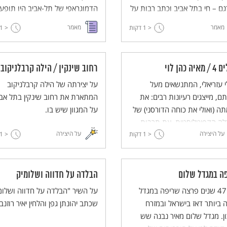
ם – חי בתל אביב וכתב רבות על
הדמוגראפי של תל-אביב היו תופע
ת של תל אביב, ועל המראות
מיוחדת בנופה של הארץ. על התכנו
מאמר
מאמר
< 1
דקות
< 1
ים אחרות בעולם שדמיין וראה
ההקמה, והתהליכים
 חייו.
הגיאוגראפיים-יישובים שהביאו את 
אביב למעמד של העיר המרכזית
יה כהן לוי
רחוב שינקין / הילה קרבלניקוב
והגדולה בארץ.
 עזריאלי, המתנשאים מעל
על יצירתה של הילה קרבלניקוב
ם, מייצגים רעיונות רבים: את
המתארת את רחוב שינקין בתל אבי
ה (ואולי את כוחה הדורסני) של
על המגוון שיש בו.
לה הקפיטליסטית, את תרבות
על היצירה
על היצירה
< 1
ה ועוד. מה רוצה לומר לנו מאיה
דקות
< 1
וי כשהיא מפרקת את הדימוי
לי והנקי של המגדלים?
ה במגדל שלום
הבלדה על חדווה ושלומיק
לפני 47 שנים פרצה שריפה במגדל
על השיר "הבלדה על חדווה ושלומ
 ביותר דאז בישראל ובמזרח
שכתב יהונתן גפן והלחין יאיר רוזנב
ן. מגדל שלום מאיר נבנה שש