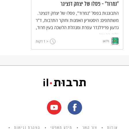
רטוש משופעים בעוצמה רטורית רבה, ומילות
"נמרוד" - פסלו של יצחק דנציגר
שיריו מהלכות קסם על השומעים אותן. רטוש גם
התבוננות בפסל "נמרוד", פסלו של יצחק דנציגר.
חידש מילים בשפה העברית, ובאחרונה יצא ספר
משתתפים: היסטוריון האמנות וחוקר התרבות, ד"ר
העוסק בתחדישיו.
גדעון פרידלנדר עפרת ומנהלת הלשכה בעין חרוד,
גליה בר-אור.
וידאו
< 1
דקות
אודות
צור קשר
מידע משפטי
הצהרת נגישות