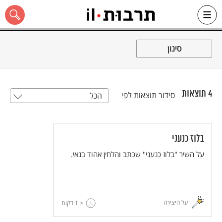
Ski
t
סינון
conten
4
תוצאות
סידור תוצאות לפי
הכל
כל האתר
בלוז כנעני
על השיר "בלוז כנעני" שכתב והלחין אהוד בנאי.
על היצירה
< 1
דקות