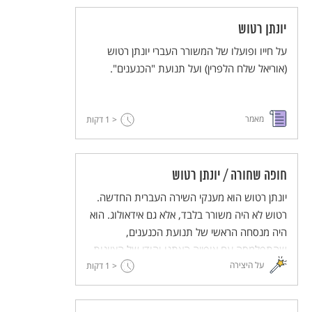
יונתן רטוש
על חייו ופועלו של המשורר העברי יונתן רטוש
(אוריאל שלח הלפרין) ועל תנועת "הכנענים".
מאמר
< 1
דקות
חופה שחורה / יונתן רטוש
יונתן רטוש הוא מענקי השירה העברית החדשה.
רטוש לא היה משורר בלבד, אלא גם אידאולוג. הוא
היה מנסחה הראשי של תנועת הכנענים,
שהתפלמסה עם אופייה האתנו-יהודי של הציונות,
על היצירה
וקראה להכלה רחבה של עמי המזרח התיכון,
< 1
דקות
כבמלכויות דוד ושלמה. עם חברי התנועה לא נימנו
אנשים רבים, אך השפעתה הייתה רבה. שיריו של