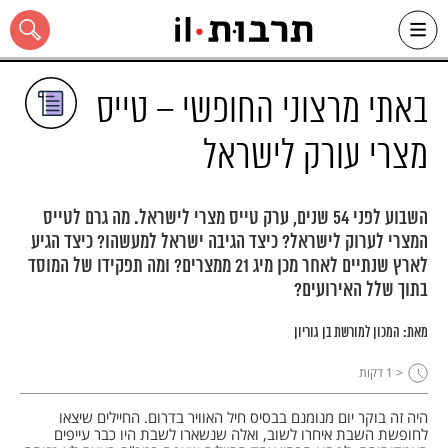
Ski
t
conten
באתי מרצוני החופשי – טייס
מצרי עורק לישראל
כל האתר
השבוע לפני 54 שנים, ערק טייס מצרי לישראל. מה גרם לטייס
המצרי לערוק לישראל? כיצד הגיבה ישראל למעשהו? כיצד הגיע
לארץ שנתיים לאחר מכן מיג 21 ממצרים? ומה תפקידו של המוסד
בתוך שלל האירועים?
מאת:
המכון למורשת בן גוריון
< 1
דקות
היה זה בוקר יום מנומנם בבסיס חיל האוויר בדרום. החיילים שיצאו
לחופשת השבת איחרו לשוב, ואלה שנשארו לשבת היו כבר עייפים