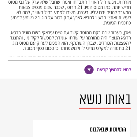
אזרחית. אנשי חיל האוויר התבדחו ואמרו שחבל שלא ערק על גבי מטוס
חדיש יותר, כמו מטוס המיג 21 הרוסי, שכבר שנים מנסים צבאות
המערב להניח ידם עליו. בעצם, חשבו לפתע בחיל האוויר, למה לא
לעשות זאת?! הרעיון להביא לארץ עריק רכוב על מיג 21 נשמע לפתע
כתכנית הגיונית.
ואכן, כעבור שנה רקם המוסד קשר עם טייס עיראקי בשם מוניר רדפא.
רדפא הנוצרי היה ממורמר על שדתו עומדת למכשול לקידומו, והתנגד
להפצצות הכורדים, שבהן השתתף. הוא הסכים לערוק עם מטוס מיג
21 בתמורה למקלט מדיני לו ולמשפחתו וכן סכום כסף מכובד.
לאחר שנעשו ההכנות המתאימות ונקבעו הסידורים לו ולמשפחתו, יצא
המבצע לדרך ב-16 באוגוסט 1966. בניגוד למטוס היאק המיושן של
חילמי, המיג, שנחת אף הוא בבסיס חיל האוויר בחצור, הפך מיד
לחצו להמשך קריאה
לאטרקציה בינלאומית. משלחות מחילות האוויר של ארצות-הברית,
בריטניה, צרפת ומדינות מערב נוספות, באו לחזות בפלא הרוסי וללמוד
אודותיו.
גם בחיל האוויר הישראלי שמחו עד מאוד מה"מתנה" שקיבלו מהמוסד.
באותו נושא
רדפא סייע לטייסי חיל האוויר ללמוד את צפונות המטוס, והם סיפרו
שבדיעבד השיעור שקיבלו על המטוס היה אחד הגורמים לניצחון
במלחמת ששת הימים, שנה לאחר מכן.
"עקרון האיכות – פירושו הגברה מכסימלית של כוח המחץ
העיקרי שלנו – חיל האוויר. אנחנו מוגבלים ביכולתנו הכספית,
התמונות שבאלבום
ובכל שנה אנו חייבים לבדוק מהו המכסימום שאנו יכולים להפריש
לצרכי ביטחון (…) ויש לתת עדיפות, לדעתי, לכוחות המחץ,