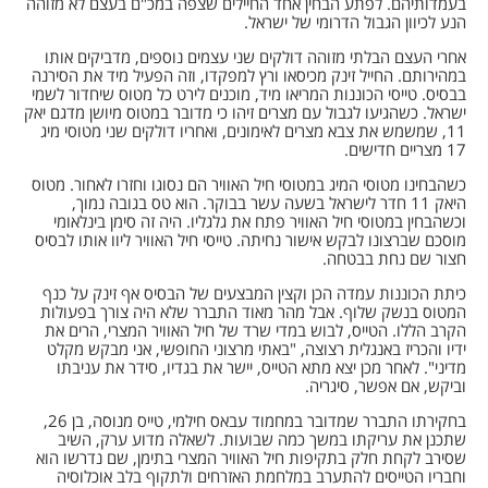
בעמדותיהם. לפתע הבחין אחד החיילים שצפה במכ"ם בעצם לא מזוהה
הנע לכיוון הגבול הדרומי של ישראל.
אחרי העצם הבלתי מזוהה דולקים שני עצמים נוספים, מדביקים אותו
במהירותם. החייל זינק מכיסאו ורץ למפקדו, וזה הפעיל מיד את הסירנה
בבסיס. טייסי הכוננות המריאו מיד, מוכנים לירט כל מטוס שיחדור לשמי
ישראל. כשהגיעו לגבול עם מצרים זיהו כי מדובר במטוס מיושן מדגם יאק
11, שמשמש את צבא מצרים לאימונים, ואחריו דולקים שני מטוסי מיג
17 מצריים חדישים.
כשהבחינו מטוסי המיג במטוסי חיל האוויר הם נסוגו וחזרו לאחור. מטוס
היאק 11 חדר לישראל בשעה עשר בבוקר. הוא טס בגובה נמוך,
וכשהבחין במטוסי חיל האוויר פתח את גלגליו. היה זה סימן בינלאומי
מוסכם שברצונו לבקש אישור נחיתה. טייסי חיל האוויר ליוו אותו לבסיס
חצור שם נחת בבטחה.
כיתת הכוננות עמדה הכן וקצין המבצעים של הבסיס אף זינק על כנף
המטוס בנשק שלוף. אבל מהר מאוד התברר שלא היה צורך בפעולות
הקרב הללו. הטייס, לבוש במדי שרד של חיל האוויר המצרי, הרים את
ידיו והכריז באנגלית רצוצה, "באתי מרצוני החופשי, אני מבקש מקלט
מדיני". לאחר מכן יצא מתא הטייס, יישר את בגדיו, סידר את עניבתו
וביקש, אם אפשר, סיגריה.
בחקירתו התברר שמדובר במחמוד עבאס חילמי, טייס מנוסה, בן 26,
שתכנן את עריקתו במשך כמה שבועות. לשאלה מדוע ערק, השיב
שסירב לקחת חלק בתקיפות חיל האוויר המצרי בתימן, שם נדרשו הוא
וחבריו הטייסים להתערב במלחמת האזרחים ולתקוף בלב אוכלוסיה