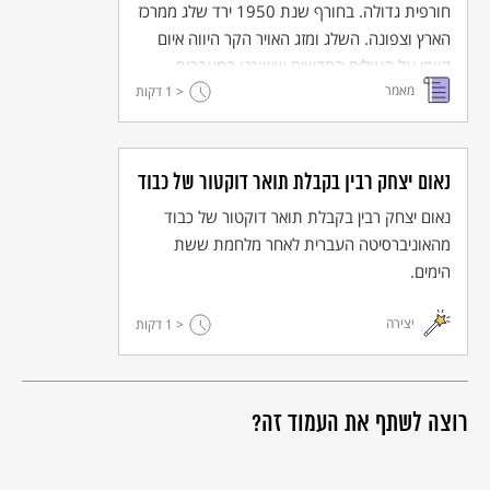
חורפית גדולה. בחורף שנת 1950 ירד שלג ממרכז
הארץ וצפונה. השלג ומזג האויר הקר היווה איום
קבצים להורדה
קיומי על העולים החדשים ששוכנו במעברות.
מאמר
< 1
הסוכנות היהודית שהיתה אחראית לקליטת העולים
דקות
ביקשה את סיועה של הממשלה ואכן הצבא
השתלב בפעיליות מגוונות לסיוע לעולים החדשים
שהתקשו להתמודד עם מזג האויר בתנאי
נאום יצחק רבין בקבלת תואר דוקטור של כבוד
המעברות.
נאום יצחק רבין בקבלת תואר דוקטור של כבוד
מהאוניברסיטה העברית לאחר מלחמת ששת
הימים.
יצירה
< 1
דקות
רוצה לשתף את העמוד זה?