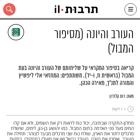
Ski
t
conten
העורב והיונה (מסיפור
המבול)
כל האתר
קריאה בסיפור המקראי על שליחותם של העורב והיונה בעת
המבול (בראשית ח, ו-יד). משתתפים: המחזאי אלי ליפשיץ
והמורה לתנ"ך, מאירה הכהן.
מאת:
רות קלדרון
< 1
דקות
מחלון-התקרה שבתיבה, יכול נוח לראות רק את השמים, ולא אם קלו
המים מעל פני האדמה בתום המבול. כמו יהושע בן-נון, לימים, שישלח
מרגלים לתור את הארץ, שולח נוח שני מרגלים מבעד לצוהר: תחילה את
העורב, ואחריו את היונה. העורב נכשל (או אף מועל) בתפקידו. במקום