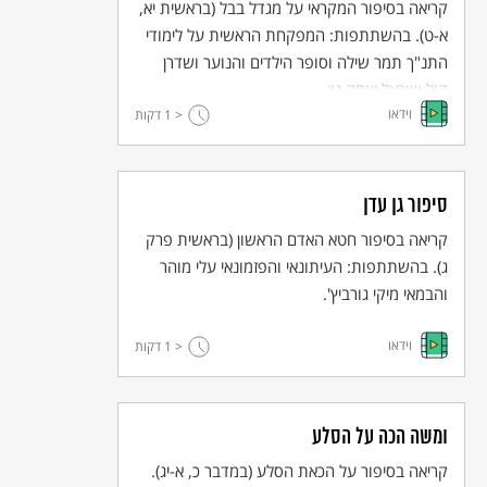
קריאה בסיפור המקראי על מגדל בבל (בראשית יא,
א-ט). בהשתתפות: המפקחת הראשית על לימודי
התנ"ך תמר שילה וסופר הילדים והנוער ושדרן
קול-ישראל יצחק נוי.
וידאו
< 1
דקות
סיפור גן עדן
קריאה בסיפור חטא האדם הראשון (בראשית פרק
ג). בהשתתפות: העיתונאי והפזמונאי עלי מוהר
והבמאי מיקי גורביץ'.
וידאו
< 1
דקות
ומשה הכה על הסלע
קריאה בסיפור על הכאת הסלע (במדבר כ, א-יג).