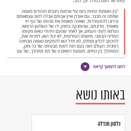
קיומו של העם בגולה. וכך כתב:
"בין האומות החיות כיום עלי אדמות ניצבים היהודים כאומה
שמתה זה מכבר. עם אובדן ארץ אבותם אבדה להם עצמאותם
ונידונו להתפוררות, שאינה תואמת את מהותו של גוף חי
ומאוחד. מדינתם, שהוחנקה בחוזק ידו של השלטון הרומאי,
נעלמה לעיני העמים, אך לאחר שהעם היהודי נואש מקיומו
המדיני-הגופני, מישותו הפוליטית, לא יכול הוא, למרות זאת,
להיכתב לכליון מוחלט, לא חדל הוא להתקיים כאומה מבחינה
רוחנית. העולם ראה בעם הזה דמות מבעיתה של בר-מינן,
המתהלך בין החיים. תופעת רפאים זו של מת מתהלך, של עם
ללא אחדות של גוף ואיברים, ללא קשר לארץ מיוחדת, שאינו חי
עוד ובכל זאת מתהלך בין החיים; דמות מוזרה זו, שאין כמעט
למצוא דוגמתה בהיסטוריה, לא לפניה ולא אחריה, אי אפשר היה
לחצו להמשך קריאה
שלא תעורר בדמיון העמים רושם זר ומשונה. ואם אימת הרוחות
היא דבר שבטבע האדם ואף מוצאת הצדקה מסוימת בחייה
הנפשיים של האנושות – מה פלא, אם היא באה לידי ביטוי חזק
גם למראה אומה מתה-חיה זו?
האימה מפני רוח הרפאים היהודית נשתרשה ונתחזקה במשך
באותו נושא
דורות ומאות בשנים. אימה זו הביאה לידי משפט קדום, וזה יחד
עם עוד גורמים אחרים, שידובר עליהם להלן, הכשיר את הקרקע
לשנאת היהודים (יודופוביה).
ביחד עם כל שאר ההזיות הבלתי מודעות, דמיונות השווא,
האינסטינקטים והנטיות המיוחדות (אידיוסינקרסיות) קנתה לה
היודופוביה זכות אזרח מלאה בקרב כל עמי-העולם, שעמהם באו
נלסון מנדלה
היהודים במגע. היודופוביה היא בת מינה של הדמונופתיה, באותו
הבדל, שצל הבלהות היהודי הפך לקניין של כל המין האנושי ולא