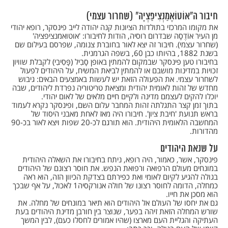
חיבור ה"אוֹטוֹאֶמַנְצִיפַּצְיָה" (שחרור עצמי)
את מקומו המרכזי בתולדות הציונות קנה יהודה לייב פינסקר, רופא יהודי
מן העיר אוֹדֶסָה שבדרום רוסיה, הודות לחיבורו: 'אוטואמנציפציה'
(שחרור עצמי). חיבור זה יצא לאור בחוברת צנומה, שפרסם בעילום שם
בשנת 1882, בהיותו כבן 60, בשפה הגרמנית.
בחיבורו טען פינסקר שבמקום להמתין באופן סָבִיל (פָּסִיבִי) לקבלת שוויון
זכויות במדינות מושבם או להמתין לביאת המשיח, על היהודים לפעול
לשחרור עצמי. את הפעולה הזאת יש לעשות באמצעים הבאים: גיבוש
מחדש של זהות לאומית יהודית ומציאת טריטוריה נפרדת ליהודים, שבה
יוכלו להקים לעצמם מדינה ולקיים חיים מלאים של לאום יהודי.
בתוך זמן קצר התגלתה זהות המחבר עלום השם, ופינסקר נקרא לעמוד
בראש תנועת 'חיבת ציון'. חיבורו היה מאז לאחת מאבני היסוד של
המחשבה הלאומית היהודית. הוא תורגם לכ-20 שפות ויצא לאור בכ-90
מהדורות.
על שנאת היהודים
פינסקר, אשר, כאמור, היה רופא, ניתח בחיבורו את השאלה היהודית
במונחים מעולם הרפואה ורפואת הנפש. את חוסר רצונם של היהודים
בגולה להגיע לקיום לאומי ואת כפירתם בצדקת הכיוון הזה, הוא ראה
כמחלה, הדומה לחוסר רצונו של חולה אנורקסיה1 לאכול, על אף שבכך
הוא מסכן את חייו.
גם את יחסו של העולם אל היהודים הוא תיאר במונחים של מחלה. את
שורש המחלה הזאת זיהה בפער, שנוצר בין חורבן מדינת היהודים בעת
העתיקה והגליית העם מארצו (שהיו אמורים לחסלו כעם), לבין המשך