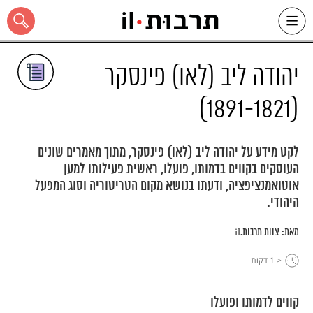
Ski
t
conten
יהודה ליב (לאו) פינסקר
(1891-1821)
כל האתר
לקט מידע על יהודה ליב (לאו) פינסקר, מתוך מאמרים שונים
העוסקים בקווים בדמותו, פועלו, ראשית פעילותו למען
אוטואמנציפציה, ודעתו בנושא מקום הטריטוריה וסוג המפעל
היהודי.
מאת:
צוות תרבות.il
< 1
דקות
קווים לדמותו ופועלו