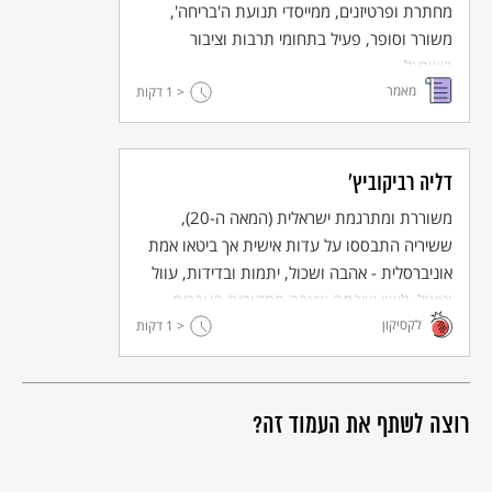
מחתרת ופרטיזנים, ממייסדי תנועת ה'בריחה',
קם מתיה, מחויבות חברתית דרך סיפור רות המואבייה.
משורר וסופר, פעיל בתחומי תרבות וציבור
בישראל.
מאמר
< 1
דקות
דליה רביקוביץ'
משוררת ומתרגמת ישראלית (המאה ה-20),
ששיריה התבססו על עדות אישית אך ביטאו אמת
אוניברסלית - אהבה ושכול, יתמות ובדידות, עוול
וניצול. לשון שירתה שאבה ממקורות העברית
לקסיקון
לרבדיה. כלת פרס ישראל לשירה (1998).
< 1
דקות
רוצה לשתף את העמוד זה?