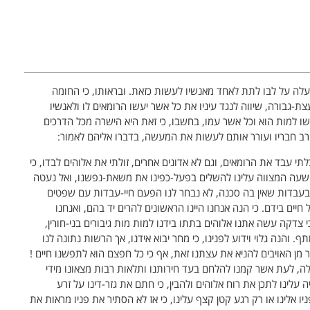
עלה על לבו לתת לאחד מאנשיו לעשות כזאת. ובראותו, כי החומה
-גבורה, שיווה לנגד עיניו את כל אשר יעשו הרומאים לו ולאנשיו
ו למות הוא וכל אשר עמו, בחשבו, כי זאת היא הישרה מכל הדרכים
ב חבריו ועורר אותם לעשות את המעשה, בדברו אליהם לאמור:
לבלתי עבד את הרומאים, וגם לא אדונים אחרים, זולתי את אלוהים לבדו, כי
שעה המצווה עלינו להשלים בפעל-כפינו את משאת-נפשנו, ואל נעטה
בעבדות שאין בה סכנה, לא נבחר לנו הפעם חיי-עבדות עם שפטים
 חיים בידם. כי הנה אנחנו היינו הראשונים להרים יד בהם, ואנחנו
צדקה עשה אתנו אלוהים בתתו בידנו למות מות גיבורים בני-חורין,
והנה גלוי וידוע לפנינו, כי מחר יבוא אידנו, אך הרשות נתונה לנו
בצר מן האויבים להניא את עצתנו זאת, אף כי כל חפצם הוא לתפשנו חיים !
, לעת אשר קמנו להלחם בעד חירותנו ותלאות רבות מצאונו מידי
היה עלינו לתכן את רוח אלוהים ולהבין, כי חתם את גזר-דינו על זרע
יו אלינו או רק רגע קטן קצף עלינו, כי אז לא הסתיר את פניו מראות את