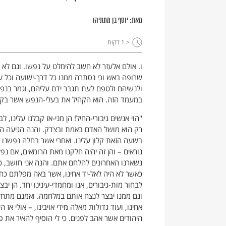
מאת:
יוסף בן מתתיהו
< 1
דקות
ו. אולם אלעזר לא חשב להימלט על נפשו. וגם לא 
שרופה באש וכי נסתרה ממנו כל דרך-ישועה וכל עצת
ולנשיהם ולטפם לעת תגבר ידם עליהם, וגמר בנפש
במעמד הזה. הוא הקהיל את בעלי-הנפש אשר בקר
"הוי אנשים גיבורי-החיל! הן מני-אז קבלנו עלינו, 
רק הוא מושל האדם באמת ובצדק. והנה הגיעה ה
בשעה הזאת קלון עלינו. ואחרי אשר בחלה נפשנו 
נוראים – והן זה יהיה חלקנו מאת הרומאים, אם נפל
נשארנו האחרונים להלחם אתם. והנה אני חושב, כי 
כאשר לא היה לאל-יד אחינו, אשר באה מפלתם כחתף. 
לבחור מות-גיבורים, אנו ומחמדי-עינינו יחד. הן י
וגם ממנו יבצר לנצח אותם במלחמה. ואמנם מתחלה
אחינו, ועוד גדולות מאלה מידי אויבינו, – אולי אז 
היהודים אשר אהב לפנים. כי לי הוסיף להאיר את פנ