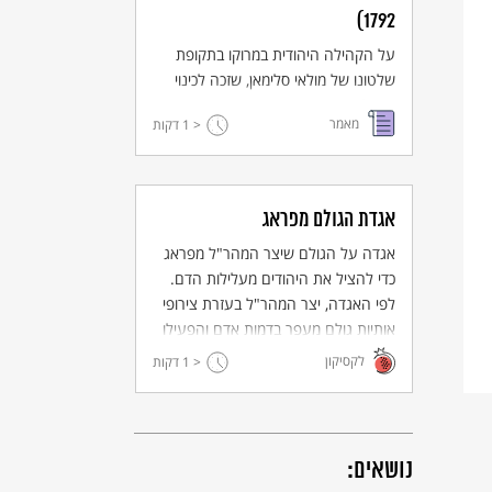
את התפיסה ההגמונית. הנה, קחו
1792)
לדוגמא את ספר הספרים - התנ"ך.
על הקהילה היהודית במרוקו בתקופת
שלטונו של מולאי סלימאן, שזכה לכינוי
"המלך החסיד".
מאמר
< 1
דקות
אגדת הגולם מפראג
אגדה על הגולם שיצר המהר"ל מפראג
כדי להציל את היהודים מעלילות הדם.
לפי האגדה, יצר המהר"ל בעזרת צירופי
אותיות גולם מעפר בדמות אדם והפעילו
באמצעות קלף שהניח תחת לשונו ועליו
לקסיקון
< 1
דקות
שם ה'.
נושאים: