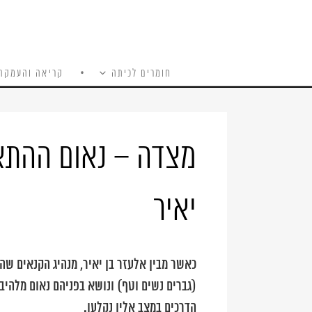
חומרים לכיתה
קריאה והעמקה
כל האתר
Ski
t
conten
מצדה – נאום ההתא
יאיר
(גברים נשים וטף) ונושא בפניהם נאום מלהיב
הדרכים במצב אליו נקלעו.