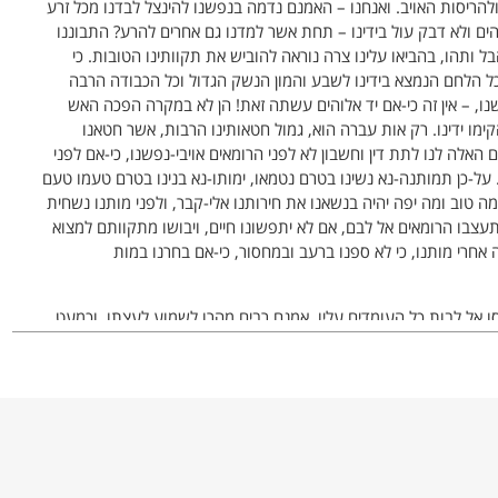
להריסות האויב. ואנחנו – האמנם נדמה בנפשנו להינצל לבדנו מכל זרע
הים ולא דבק עול בידינו – תחת אשר למדנו גם אחרים להרע? התבוננו
הבל ותהו, בהביאו עלינו צרה נוראה להוביש את תקוותינו הטובות. כי
ל הלחם הנמצא בידינו לשבע והמון הנשק הגדול וכל הכבודה הרבה
שנו, – אין זה כי-אם יד אלוהים עשתה זאת! הן לא במקרה הפכה האש
מו ידינו. רק אות עברה הוא, גמול חטאותינו הרבות, אשר חטאנו
 האלה לנו לתת דין וחשבון לא לפני הרומאים אויבי-נפשנו, כי-אם לפני
על-כן תמותנה-נא נשינו בטרם נטמאו, ימותו-נא בנינו בטרם טעמו טעם
מה טוב ומה יפה יהיה בנשאנו את חירותנו אלי-קבר, ולפני מותנו נשחית
תעצבו הרומאים אל לבם, אם לא יתפשונו חיים, ויבושו מתקוותם למצוא
חרי מותנו, כי לא ספנו ברעב ובמחסור, כי-אם בחרנו במות
סו אל לבות כל העומדים עליו. אמנם רבים מהרו לשמוע לעצתו, וכמעט
ויפה יהיה להם המות. אולם רכי-הלב בהם התעוררו לחמול על נשיהם
הביטו זה אל זה ודמעות עיניהם ענו בהם, כי אין דעתם נוחה מהמחשבה
קמה בהם רוח לשמוע לעצתו הכבירה, וחרד פן ימסו באנחותיהם
יו, ועל-כן לא חדל לדבר על לבם, כי-אם עמד על רגליו מלא קומתו בלב
 נצח נשמת האדם (במקור: על דבר אי-המות אלמות של הנשמה). וקרא
 יוצא למלחמת החירות ואתי אנשים גיבורי-חיל, אשר קבלו עליהם לבחור