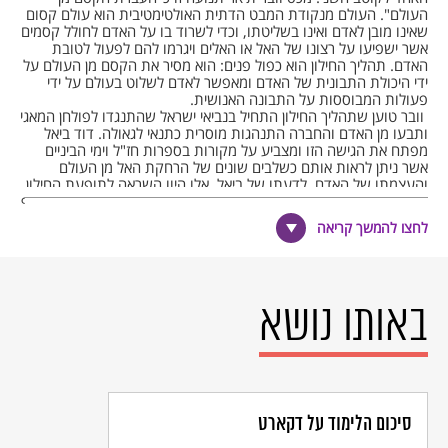
העולם". העולם מנקודת המבט הדתית האולטימטיבית הוא עולם קסום
שאינו מובן לאדם ואינו בשליטתו, וכדי לשרוד בו על האדם לחולל קסמים
אשר ישפיעו על רצונו של האל או האלים ויגרמו להם לפעול לטובת
האדם. תהליך החילון הוא כפול פנים: הוא מסיר את הקסם מן העולם על
ידי היכולת התבונית של האדם ומאפשר לאדם לשלוט בעולם על ידי
פעולות המבוססות על התבונה האנושית.
וובר טוען שתהליך החילון התחיל בנביאי ישראל שהתנגדו לפולחן המאגי
ותבעו מן האדם והחברה התנהגות מוסרית כתנאי לגאולה. דוד ביאל
מפתח את הגישה הזו ומצביע על מקורות בספרות חז"ל וימי הביניים
אשר ניתן לראות אותם כשלבים שונים של הרחקת האל מן העולם
והעצמתו של האדם. לדעתו של ביאל, אלו היוו השראה לתופעת החילון
שהתפתחה בעת החדשה. אחת הדוגמות אותה מציין ביאל, דוגמא שאף
נתנה לספר את שמו, היא האגדה המובאת בתלמוד הבבלי אודות
לחצו להמשך קריאה
מחלוקת החכמים בנושא 'תנורו של עכנאי' שבשיאה "עמד רבי יהושע
על רגליו ואמר: 'לא בשמים היא'! […] שכבר נתנה תורה מהר סיני, אין
אנו משגיחין בבת קול" (בבא מציעא, נט ע"ב). אגדה זו מייחסת לאל
עצמו את הרצון להגביל את כוחו ולהעניק את הסמכות לחכמים
ולתבונתם האנושית. מהלך נוסף, שגם הוא שימש את הוגי החילון
באותו נושא
המודרניים, נמצא בהגותו הפילוסופית של הרמב"ם. בספרו 'מורה
נבוכים' מצמצם הרמב"ם את מעורבותו של האל בטבע ובחייו של האדם.
לפי הרמב"ם, האל הוא אמנם סיבת הכל אך "עולם כמנהגו הולך" (מורה
נבוכים, ב, כט) – העולם הטבעי מתנהג על פי חוקים קבועים הניתנים
להבנת האדם. מקורות מעין אלו היו לדברי ביאל "כמו גֶנים שנזקקו
לסביבה החברתית והפוליטית של המודרניות לפני שיכלו לבוא לידי ביטוי.
הם לא היו הגורמים שהניעו את החילוניות היהודית, אך כאשר הצמיחו
סיכום הלימוד על דקארט
אותה כוחות המודרנה, סיפקו לה רעיונות אלה את המנטליות הדרושה