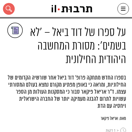
Ski
t
conten
על ספרו של דוד ביאל – 'לא
בשמים`: מסורת המחשבה
היהודית החילונית
כל האתר
בספרו החדש מתחקה פרופ' דוד ביאל אחר שורשיה הקדומים של
החילוניות, ומראה כי באופן מפתיע מקורם נמצא בעולם המסורתי
עצמו. ד"ר אריאל פיקאר סבור כי המסקנות העולות מן הספר
עשויות לתרום להבנה מעמיקה יותר של החברה הישראלית
ויחסיה עם הדת
מאת:
אריאל פיקאר
< 1
דקות