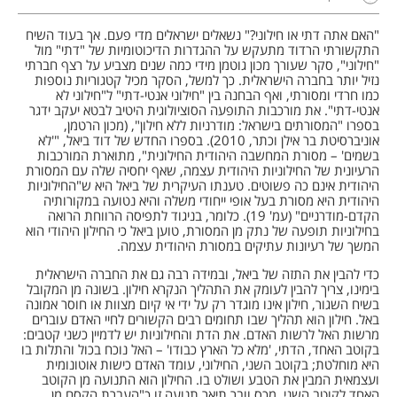
"האם אתה דתי או חילוני?" נשאלים ישראלים מדי פעם. אך בעוד השיח
התקשורתי הרדוד מתעקש על ההגדרות הדיכוטומיות של "דתי" מול
"חילוני", סקר שעורך מכון גוטמן מידי כמה שנים מצביע על רצף חברתי
נזיל יותר בחברה הישראלית. כך למשל, הסקר מכיל קטגוריות נוספות
כמו חרדי ומסורתי, ואף הבחנה בין "חילוני אנטי-דתי" ל"חילוני לא
אנטי-דתי". את מורכבות התופעה הסוציולוגית היטיב לבטא יעקב ידגר
בספרו "המסורתים בישראל: מודרניות ללא חילון", (מכון הרטמן,
אוניברסיטת בר אילן וכתר, 2010). בספרו החדש של דוד ביאל, "'לא
בשמים' – מסורת המחשבה היהודית החילונית", מתוארת המורכבות
הרעיונית של החילוניות היהודית עצמה, שאף יחסיה שלה עם המסורת
היהודית אינם כה פשוטים. טענתו העיקרית של ביאל היא ש"החילוניות
היהודית היא מסורת בעל אופי ייחודי משלה והיא נטועה במקורותיה
הקדם-מודרניים" (עמ' 19). כלומר, בניגוד לתפיסה הרווחת הרואה
בחילוניות תופעה של נתק מן המסורת, טוען ביאל כי החילון היהודי הוא
המשך של רעיונות עתיקים במסורת היהודית עצמה.
כדי להבין את התזה של ביאל, ובמידה רבה גם את החברה הישראלית
בימינו, צריך להבין לעומק את התהליך הנקרא חילון. בשונה מן המקובל
בשיח השגור, חילון אינו מוגדר רק על ידי אי קיום מצוות או חוסר אמונה
באל. חילון הוא תהליך שבו תחומים רבים הקשורים לחיי האדם עוברים
מרשות האל לרשות האדם. את הדת והחילוניות יש לדמיין כשני קטבים:
בקוטב האחד, הדתי, 'מלא כל הארץ כבודו' – האל נוכח בכול והתלות בו
היא מוחלטת; בקוטב השני, החילוני, עומד האדם כישות אוטונומית
ועצמאית המבין את הטבע ושולט בו. החילון הוא התנועה מן הקוטב
האחד לקוטב השני. מכס וובר תיאר תנועה זו כ"העברת הקסם מן