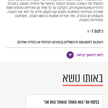
הפסח? מה נשתנה בטבע? העמוד הראשי של היחידה מעוצב בתבנית
הידודית (אינטראקטיבית). הקלקה על כל אחד מן האריחים פותחת אחת
מארבע פעילויות המזמנות מפגש עם טקסט מידע על החג ועל העונה,
טקסטים מן ההגדה, שיר ויצירות אומנות בנושא האביב, משחקים
ופעילויות נוספות.
כיתות ד–ו
רעיונות למפגשים וירטואליים (בפורום הכיתתי או במדיה אחרת)
נקיים סדר פסח כיתתי וירטואלי:
– נדון עם הילדים מה כדאי להביא לסדר כזה (טקסטים, תמונות
לחצו להמשך קריאה
וכדומה).
– נקיים מפגש וירטואלי בשעה שנקבעה מראש, ואליו יביא כל אחד
מהילדים את מה שהתבקש להביא לאחר הדיון.
נדון בשאלות מה היא חירות ומי הוא לוחם חירות, ממשה רבנו עד
לוחמי חירות מהתקופה המודרנית.
באותו נושא
נבקש מהילדים לצפות בסרט או לקרוא על לוחם חירות, ולשתף
בפורום מה למדו על אותו אדם. קישורים לדוגמה:
חדשות מהעבר
על גנדי
|
חדשות מהעבר על מרטין לותר קינג
|
ערך בוויקיפדיה על
שירין עבאדי
נדון באמירה המופיעה בהגדה של פסח "בכל דור ודור חייב אדם
לראות את עצמו כאילו הוא יצא ממצרים".
בפסח אני הוא האחר והאחר הוא אני
נשאל– לדעתכם, האם באמת חשוב לנהוג כך? למה? מדוע מי שכתב
את המשפט הזה חש כך?