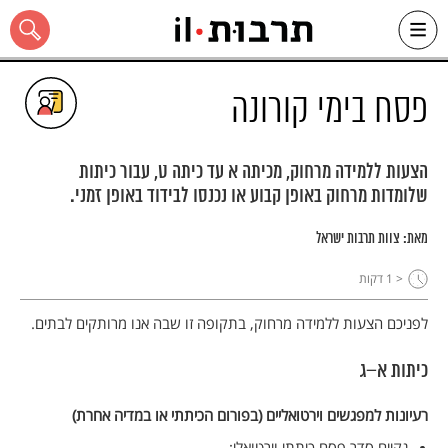
Ski
t
conten
פסח בימי קורונה
הצעות ללמידה מרחוק, מכיתה א עד כיתה ט, עבור כיתות
שלומדות מרחוק באופן קבוע או נכנסו לבידוד באופן זמני.
כל האתר
מאת:
צוות תרבות ישראל
< 1
דקות
לפניכם הצעות ללמידה מרחוק, בתקופה זו שבה אנו מרותקים לבתים.
כיתות א–ג
רעיונות למפגשים וירטואליים (בפורום הכיתתי או במדיה אחרת)
נקיים סדר פסח כיתתי וירטואלי: