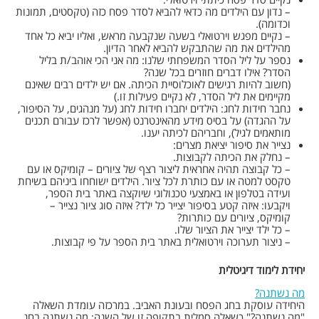
– נדון עם הילדים מה כדאי להביא לסדר פסח כזה (טקסטים, תמונות
וכדומה).
– נקיים מפגש וירטואלי בשעה שנקבעה מראש, ואליו יביא כל אחד
מהילדים את מה שהתבקש להביא לאחר הדיון.
נספר על ליל הסדר המשפחתי שלנו: מה אני הכי אוהב/ת בליל
הסדר? אילו דברים חוזרים בכל שנה?
(חשוב להיות רגישים לאוכלוסיית הכיתה. אם יש ילדים רבים שאינם
מקיימים את ליל הסדר, לא נקיים פעילות זו.)
נחבר חידות לחג: הילדים יחברו חידות לחג (על מנהגים, על הסיפור,
על ההגדה) על בסיס מידע מהאינטרנט (אפשר לרכז עבורם תכנים
מותאמים לגיל), וחבריהם לכיתה יענו.
נצייר את סיפור יציאת מצרים:
– נחלק את הכיתה לקבוצות.
– כל קבוצה תהיה אחראית ליצור רצף של ציורים – קומיקס או עם
טקסט למטה או עם כותרת לכל ציור. הילדים ישוחחו ביניהם בשיחת
ועידה בטלפון או באמצעי טכנולוגי שיוקצה באתר בית הספר,
ויקבעו: איזה קטע בסיפור יצייר כל ילד? איזה סוג ציור נצייר –
קומיקס, ציורים עם כותרות?
– כל ילד יצייר את הציור שלו.
– ניצור תערוכה וירטואלית באתר בית הספר על פי קבוצות.
יחידת לימוד דיגיטלית
מה נשתנה?
היחידה עוסקת בחג הפסח ובעונת האביב. במרכזה עומדת השאלה
"מה נשתנה?" כשאלה סמלית בתקופה זו של השנה: מה נשתנה בחג