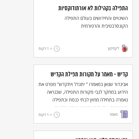
התפילה בקהילות לא אורתודוקסיות
השינויים והחידושים בעולם התפילה
הקונסרבטיבית והרפורמית
לקסיקון
< 1
דקות
קדיש - מאמר על מקורות תפילת הקדיש
אביגדור שנאן במאמרו " יתגדל ויתקדש" מפרט את
הידוע במחקר לגבי מקורות התפילה, שכנראה
נאמרה בתחילה מחוץ לבתי כנסת וכתפילה
ספונטנית. עם הזמן הקדיש נאמר בהקשר
מאמר
< 1
והתבסס כמנהג בעת קבורתו של אדם קרוב ובזמן
דקות
האבל ובאופן זה התפילה היא המוכרת ביותר.