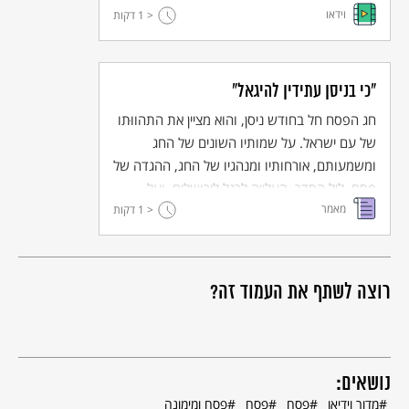
וידאו
< 1
דקות
"כי בניסן עתידין להיגאל"
חג הפסח חל בחודש ניסן, והוא מציין את התהווּתו
של עם ישראל. על שמותיו השונים של החג
ומשמעותם, אורחותיו ומנהגיו של החג, ההגדה של
פסח, ליל הסדר, העלייה לרגל לירושלים, ועל
מאמר
קדושתו של הר הבית ביהדות.
< 1
דקות
רוצה לשתף את העמוד זה?
נושאים:
מדור וידיאו
פסח
פסח
פסח ומימונה