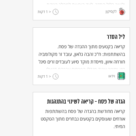
ולשיר בליל הסדר, לצד הוראות למהלך הטקס.
לקסיקון
< 1
קהל היעד העיקרי שלה הוא הדור הצעיר, שאמור
דקות
להמשיך ולהעביר את הסיפור לדורות הבאים.
ליל הסדר
קריאה בקטעים מתוך ההגדה של פסח.
בהשתתפות: ח"כ זהבה גלאון, עובד זר מקולומביה
חורחה איוון, מייסדת מוקד סיוע לעובדים זרים סיגל
רוזן ומזכיר איגוד מגדלי הפרחים אברהם דניאלי.
וידאו
< 1
דקות
הגדה של פסח - קריאה לשינוי בהתנהגות
קריאה מחודשת בהגדה של פסח בהשתתפות
אורחים שעוסקים בקטעים נבחרים מתוך הטקסט
המיתי.