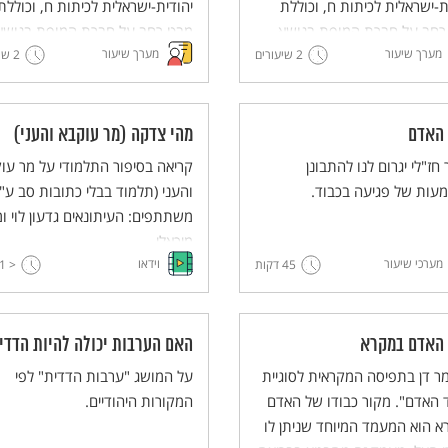
ת-ישראלית לכיתות ח, וכוללת
יהודית-ישראלית לכיתות ח, וכוללת
רחב על חברת המופת בנושא
מבט רחב על חברת המופת בנושא
מערך שיעור
מערך שיעור
2 שיעורים
 ושאלת האחריות לטיפול במצב.
2 שיעורים
העוני ושאלת האחריות לטיפול במצ
 האדם
מהי צדקה (מר עוקבא והעני)
 חז"לי יגרום לנו להתבונן
קריאה בסיפור התלמודי על מר עו
עות של פגיעה בכבוד.
והעני (תלמוד בבלי כתובות סב ע"ב
משתתפים: העיתונאים גדעון לוי ומ
מיכאלי.
מערכי שיעור
וידאו
45 דקות
< 1
 האדם במקרא
האם הערבות יכולה להיות הדדי
 דן בתפיסה המקראית לסוגיית
על המושג "ערבות הדדית" לפי
 האדם". מקור כבודו של האדם
המקורות היהודיים.
 הוא המעמד המיוחד שניתן לו