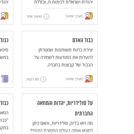
יהודית-ישראלית לכיתות ח, וכוללת
יהודי
מבט רחב על חברת המופת בנושא
מבט 
מערך שיעור
העוני ושאלת האחריות לטיפול במצב.
שיעור אחד
העוני
כבוד האדם
כבוד
יצירת כרזות משותפות שמטרתן
סיפור
להעלות את המודעות לשמירה על
במשמ
הכבוד של קבוצות בחברה.
מערך שיעור
60 דקות
על סולידריות, יהדות והמחאה
כבוד
המאמר
החברתית
"כבוד
מה היא בדיוק סולידריות, והאם ניתן
במקרא
למצוא אותה בעולם המסורת היהודי?