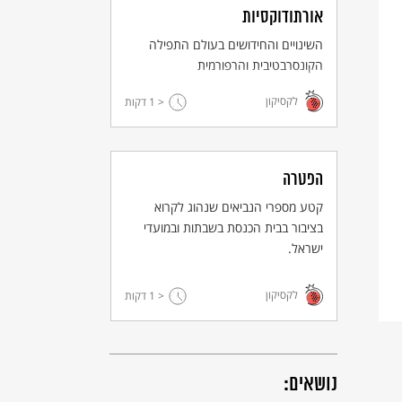
אורתודוקסיות
השינויים והחידושים בעולם התפילה
הקונסרבטיבית והרפורמית
לקסיקון
< 1
דקות
ברכה אחרונה ©
http://Judaicagalore.com
הפטרה
קטע מספרי הנביאים שנהוג לקרוא
בציבור בבית הכנסת בשבתות ובמועדי
ישראל.
לקסיקון
< 1
דקות
נושאים: