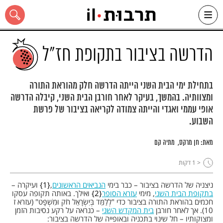
Ski
t
conten
הדרשה בציבור בתקופת חז"ל
בתחילת ימי הבית השני הייתה הדרשה חלק מהוראת התורה
ומצוותיה. בהמשך, בעיקר לאחר חורבן הבית השני, קיבלה הדרשה
כל האתר
אופי עממי ואגדי והייתה צמודה לקריאה בציבור של פרשת
השבוע.
מאת:
חן מרקס
מתיה קם
< 1
דקות
ניצניה של הדרשה בציבור – כבר בימי
הנביאים הראשונים
,
1
ועיקרה –
בתקופת הבית השני
, מימי
עזרא הסופר
2
ואילך. באותה תקופה עסקו
חכמים בהוראת התורה בציבור כדי "לְלַמֵּד בְּיִשְׂרָאֵל חֹק וּמִשְׁפָּט" (עזרא ז
10). אך לאחר חורבן
בית המקדש השני
– כנראה על רקע נסיבות הזמן
ומצוקותיו – חל שינוי בתכניה ובאופייה של הדרשה בציבור: