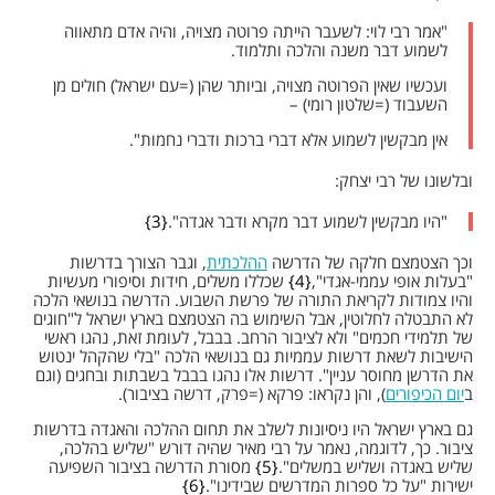
"אמר רבי לוי: לשעבר הייתה פרוטה מצויה, והיה אדם מתאווה
לשמוע דבר משנה והלכה ותלמוד.
ועכשיו שאין הפרוטה מצויה, וביותר שהן (=עם ישראל) חולים מן
השעבוד (=שלטון רומי) –
אין מבקשין לשמוע אלא דברי ברכות ודברי נחמות".
ובלשונו של רבי יצחק:
"היו מבקשין לשמוע דבר מקרא ודבר אגדה".
3
וכך הצטמצם חלקה של הדרשה
ההלכתית
, וגבר הצורך בדרשות
"בעלות אופי עממי-אגדי",
4
שכללו משלים, חידות וסיפורי מעשיות
והיו צמודות לקריאת התורה של פרשת השבוע. הדרשה בנושאי הלכה
לא התבטלה לחלוטין, אבל השימוש בה הצטמצם בארץ ישראל ל"חוגים
של תלמידי חכמים" ולא לציבור הרחב. בבבל, לעומת זאת, נהגו ראשי
הישיבות לשאת דרשות עממיות גם בנושאי הלכה "בלי שהקהל ינטוש
את הדרשן מחוסר עניין". דרשות אלו נהגו בבבל בשבתות ובחגים (וגם
ב
יום הכיפורים
), והן נקראו: פרקא (=פרק, דרשה בציבור).
גם בארץ ישראל היו ניסיונות לשלב את תחום ההלכה והאגדה בדרשות
ציבור. כך, לדוגמה, נאמר על רבי מאיר שהיה דורש "שליש בהלכה,
שליש באגדה ושליש במשלים".
5
מסורת הדרשה בציבור השפיעה
ישירות "על כל ספרות המדרשים שבידינו".
6