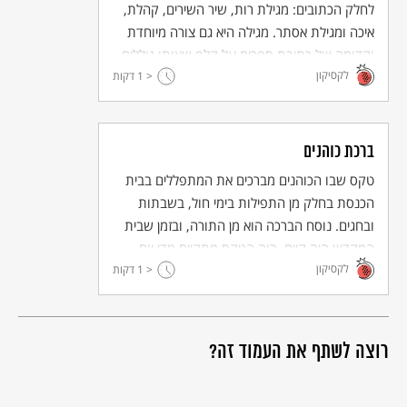
לחלק הכתובים: מגילת רות, שיר השירים, קהלת,
איכה ומגילת אסתר. מגילה היא גם צורה מיוחדת
וקדומה של כתיבת ספרים על קלף שאותו גוללים.
לקסיקון
< 1
ספר התורה שקוראים בבית הכנסת עשוי קלף,
דקות
כתוב ביד ומגולל כמגילה עתיקה.
ברכת כוהנים
טקס שבו הכוהנים מברכים את המתפללים בבית
הכנסת בחלק מן התפילות בימי חול, בשבתות
ובחגים. נוסח הברכה הוא מן התורה, ובזמן שבית
המקדש היה קיים, היה הטקס מתקיים מדי יום
לקסיקון
ביומו.
< 1
דקות
רוצה לשתף את העמוד זה?