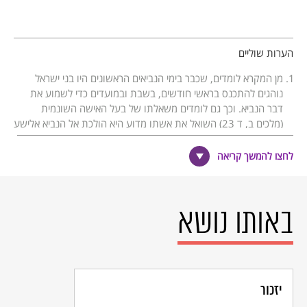
הערות שוליים
מן המקרא לומדים, שכבר בימי הנביאים הראשונים היו בני ישראל
נוהגים להתכנס בראשי חודשים, בשבת ובמועדים כדי לשמוע את
דבר הנביא. וכך גם לומדים משאלתו של בעל האישה השונמית
(מלכים ב, ד 23) השואל את אשתו מדוע היא הולכת אל הנביא אלישע
- והרי "לֹא חֹדֶשׁ וְלֹא שַׁבָּת" (ישעיהו גפני, מ"ב לרנר, מירושלים ליבנה
- יחידה 10: מדרש ואגדה, האוניברסיטה הפתוחה, תשל"ח - 1978,
לחצו להמשך קריאה
עמ' 1).
נחמיה ח 1 - 14.
מדרש שיר השירים רבה, פרשה ב.
באותו נושא
הביקוש הרב לדרשות בעלות אופי אגדי וחוסר העניין של הציבור
בדרשות בנושאי הלכה באים לידי ביטוי בסיפור על שני חכמי ארץ
ישראל - רבי אבהו ורבי חייא: רבי אבהו דרש באגדה, ורבי חייא דרש
בהלכה. עזבו כולם את רבי חייא והלכו לשמוע את רבי אבהו. חָלְשָׁה
דעתו (=נפלה רוחו) של רבי אבהו. אמר לו רבי חייא: אמשול לך משל -
למה הדבר דומה? לשני בני אדם, אחד מוכר אבנים טובות [שהן יקרות
יזכור
ונועדו למתי מעט], ואחד מוכר מיני סדקית [שמחירם נמוך והם שווים