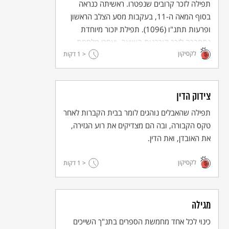
תפילה לזכר קרובים שנפטרו. ראשיתה כנראה
לכל נפש]. על מי קופצין - לא על זה שמוכר מיני סדקית? (תלמוד
בסוף המאה ה-11, בעקבות מסע הצלב הראשון
בבלי, מסכת סוטה, דף מ' עמ' א. המקור - בארמית).
ופרעות תתנ"ו (1096). תפילת יזכור מיוחדת
תלמוד בבלי, מסכת סנהדרין, דף לח עמ' ב. רבי מאיר היה תנא, חכם
נתחברה לזכר קורבנות השואה, ואחרי מלחמת
המשנה, שחי בארץ ישראל במאה ה-2 לספירה.
ישעיהו גפני, מ"ב לרנר, מירושלים ליבנה - יחידה 10: מדרש ואגדה,
לקסיקון
העצמאות נוספה תפילת יזכור מיוחדת לחללי
< 1
דקות
האוניברסיטה הפתוחה, תשל"ח - 1978, עמ' 6 - 9.
צה"ל, הכוללת היום גם את נפגעי פעולות הטרור.
צידוק הדין
תפילה שהאבלים נוהגים לומר בבית הקברות לאחר
טקס הקבורה, ובה הם מצדיקים את רוע הגזירה,
את האובדן, ואת הדין.
לקסיקון
< 1
דקות
מגילה
כינוי לכל אחד מחמשת הספרים בתנ"ך השייכים