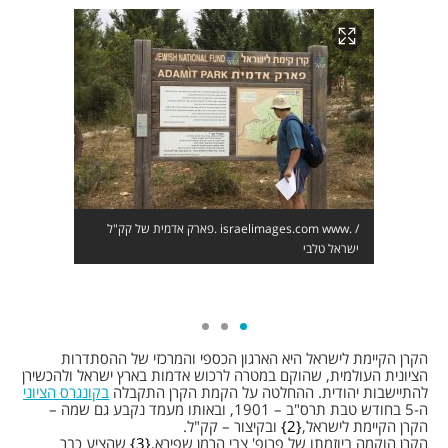
פארק אדמית של קק"ל. israelimages.com www. /
ישראל טלבי
הקרן הקיימת לישראל היא הארגון הכספי והמרכזי של ההסתדרות
הציונית העולמית, שהוקם במטרה לרכוש אדמות בארץ ישראל ולהכשירן
להתיישבות יהודית. ההחלטה על הקמת הקרן התקבלה
בקונגרס הציוני
ה-5 בחודש טבת תרס"ב – 1901, ובאותו מעמד נקבע גם שמה –
הקרן הקיימת לישראל,
2
ובקיצור – קק"ל.
הקרן הוקמה ביוזמתו של פרופ' צבי הרמן שפירא,
3
שהציע כבר