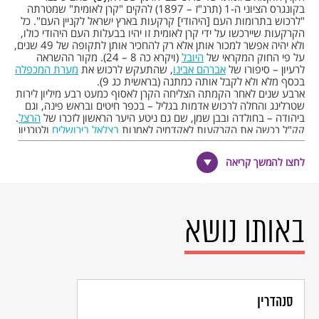
בקונגרס הציוני ה-1 (תרנ"ז – 1897) להקים "קרן לאומית" שמטרתה
"לרכוש בתרומות העם [היהודי] קרקעות בארץ ישראל לקניין העם". כל
הקרקעות שיירכשו על ידי קרן לאומית זו יהיו בבעלות העם היהודי כולו,
ולא יהיה אפשר למכור אותן אלא רק להחכיר אותן לתקופה של 49 שנים,
על פי החוק המקראי של
היובל
(ויקרא כה 8 – 24). מקור ההשראה
לרעיון – סיפורו של
אברהם אבינו
, שהתעקש לרכוש את
מערת המכפלה
בכסף מלא ולא לקבל אותה כמתנה (בראשית כג 9).
ארבע שנים לאחר הקמתה הצליחה הקרן לאסוף כמעט רבע מיליון לירות
שטרלינג והחלה לרכוש אדמות בגליל – בכפר חיטים ובראש פינה, וגם
ביהודה – בחולדה ובבן שמן, שם גם ניטע היער הראשון לזכרו של
הרצל
.
קק"ל רכשה את הקרקעות לאקדמיה לאמנות
בצלאל
בירושלים
ולטכניון
בחיפה, סייעה בהקמת העיר תל אביב ובייסוד אם הקבוצות – דגניה,
וכעבור זמן – רכשה את אדמות עמק יזרעאל.
לחצו להמשך קריאה
במשך 19 שנים הייתה קק"ל אחראית גם לרכישת הקרקעות בארץ וגם
לקליטת העלייה החלוצית וליישובם של העולים. אך לאחר הקמת קרן
היסוד (תר"ף – 1920), קיבלה קרן זו את האחריות לעלייה, לקליטה
ולהתיישבות (ועוד), והקרן הקיימת המשיכה בתפקידה המקורי – רכישת
באותו נושא
קרקעות בארץ ישראל, ואף הרחיבה את תחומי פעילותה – לייבוש
ביצות, נטיעה וייעור ולפעולות הסברה וחינוך (כרזות, ספרי לימוד וסרטי
קולנוע).
הקרן הקיימת לישראל התבססה בראש ובראשונה על תרומותיהם של
יהודי העולם, שנאספו באמצעות
הקופסה
הכחולה, הנפקת בולים,
3
הרשמה ב"ספר הזהב" ורכישת חלקות עצים ביערות הקרן.
עד
מלחמת העצמאות
רכשה הקרן הקיימת לישראל קרקעות בהיקף של
סנהדרין
כמיליון דונם ברחבי הארץ. לאחר מכן העבירה המדינה לרשות קק"ל עוד