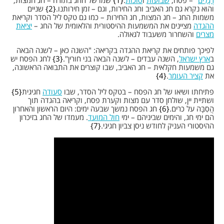
רְגָלִים
" – פסח,
שבועות
ו
סוכות
.
1
שמו של החג בתורה – חג המצות,
והוא נקרא גם חג האביב וחג החירות, וגם – זמן חירותנו.
2
שניים
משמות החג – חג המצות, חג החירות – כמו גם טקס ליל הסדר וקריאת
ההגדה
מציינים את המשמעות ההיסטורית והלאומית של החג –
יציאת
מצרים
והשחרור משעבוד לגאולה.
לפיכך פותחים את קריאת ההגדה בקריאה: "השנה כאן – לשנה הבאה
ב
ארץ ישראל
, השנה עבדים – לשנה הבאה בני חורין".
3
לחג הפסח יש
גם משמעות חקלאית – חג האביב, שבו קוצרים את התבואה הראשונה,
את
קציר העומר
.
4
פתיחתו ושיאו של חג הפסח – בטקס ליל הסדר, שבו
סעודה
חגיגית
5
ושתיית יין, שולחן סדר עם מצות וקערת פסח, וקריאה בהגדה תוך
הֲסִבָּה על כרים.
6
חג הפסח נמשך שבעה ימים: היום הראשון והאחרון
הם ימי חג, והימים שביניהם – ימי
חול המועד
. מעמדו של החג בזיכרון
ההיסטורי העניק לחודש ניסן צביון חגיגי.
7