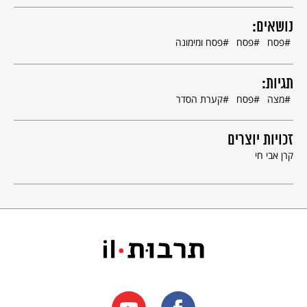
נושאים:
אפיית מצות בכפר חב"ד.
פסח
פסח
פסח ומימונה
© לשכת העיתונות הממשלתית, מחלקת הצילומים, ירושלים. צילום: נתי הרניק
תגיות:
חג הפסח - חג האביב
מצה
פסח
קערת הסדר
נוסף על המשמעות הלאומית וההיסטורית, יש לחג הפסח בתורה גם
משמעות חקלאית של חג טבע: החג חל בחודש ניסן, "חֹדֶשׁ הָאָבִיב"
(דברים טז 1), שהוא גם חודש הפריחה והלבלוב, ובו מתחיל קציר
זכויות יוצרים
התבואה הראשון – קציר העומר. הצירוף "חג האביב" אינו מופיע בתורה
קרן אבי חי
והוא התחדש בעת החדשה. "חֹדֶשׁ הָאָבִיב" מופיע בתורה כתיאור זמן
לחג ואינו מוצע כהסבר לקיום החג.
מדרש אגדה
של חז"ל מציע מסביר
את הקשר שבין יציאת מצרים ובין חודש האביב, שהוא – ורק הוא – כשר
ומתאים לצאת בו לדרך "לא חמה (=שמש) קָשָׁה ולא צינה קשה". ולכן
בחר ה' להוציא את עם ישראל ממצרים דווקא בחודש זה, "לא בתמוז –
מפני השרב, ולא בטבת – מפני הצינה".
17