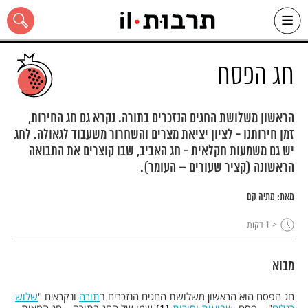
Ski
t
conten
חג הפסח
הראשון משלושת החגים הנזכרים בתורה. נקרא גם חג החירות,
זמן חירותנו - לציון יציאת מצרים והשחרור משעבוד לגאולה. לחג
כל האתר
יש גם משמעות חקלאית - חג האביב, שבו קוצרים את התבואה
הראשונה (קציר שעורים – העומר).
מאת:
מתיה קם
< 1
דקות
מבוא
חג הפסח הוא הראשון משלושת החגים הנזכרים ב
תורה
ונקראים "
שלוש