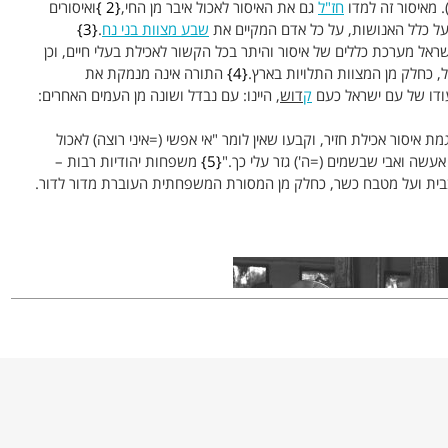
חז"ל
גם את האיסור לאכול איבר מן החי,
2
ואיסורים
על כלל האנושות, על כל אדם המקיים את
שבע מצוות בני נח
.
3
שראל מערכת כללים של איסור והיתר בכל הקשור לאכילת בעלי חיים, וכן
ל, כחלק מן המצוות התלויות בארץ.
4
התורה אינה מנמקת את
עודו של עם ישראל כעם
ק
דוש
, היינו: עם נבדל ושונה מן העמים האחרים:
ת איסור אכילת חזיר, וקבעו שאין לומר "אי אפשי (=איני רוצה) לאכול
 אעשה ואבי שבשמים (=ה') גזר עלי כך."
5
משפחות יהודיות רבות –
בבית ועל מטבח כשר, כחלק מן המסורת המשפחתית העוברת מדור לדור.