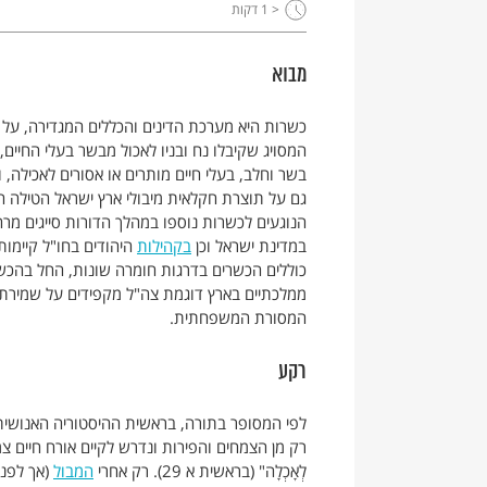
< 1
דקות
מבוא
כשרות היא מערכת הדינים והכללים המגדירה, על פ
המסויג שקיבלו נח ובניו לאכול מבשר בעלי החיים
בשר וחלב, בעלי חיים מותרים או אסורים לאכילה, 
גם על תוצרת חקלאית מיבולי ארץ ישראל הטילה הת
הנוגעים לכשרות נוספו במהלך הדורות סייגים מר
במדינת ישראל וכן
בקהילות
היהודים בחו"ל קיימו
כוללים הכשרים בדרגות חומרה שונות, החל בהכש
ממלכתיים בארץ דוגמת צה"ל מקפידים על שמירת
המסורת המשפחתית.
רקע
לפי המסופר בתורה, בראשית ההיסטוריה האנושית
רק מן הצמחים והפירות ונדרש לקיים אורח חיים צמחוני: "אֶת 
לְאָכְלָה" (בראשית א 29). רק אחרי
המבול
(אך לפני