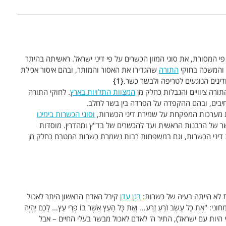
י המסורת, את סוגי המזון הכשרים על פי דיני ישראל. ראשיתה בהיתר
, והמשכה בחוקי
התורה
שהגדירו את האסור והמותר, ובהם איסור אכילת
ודינים הנוגעים לטריפה ולבשר כשר.
1
ורה ציוויים והגבלות כחלק מן
המצוות התלויות בארץ
. לחוקי התורה
חיבים, ובהם ההקפדה על הפרדה בין בשר לחלב.
ת מערכות המפקחת על שמירת דיני הכשרות,
וסוגי הכשרות בימינו
ר של הרבנות הראשית ועד להכשרים של בד"ץ ומהדרין. מוסדות
 דיני הכשרות, וגם במשפחות רבות נשמרת כשרות המטבח כחלק מן
 לא הייתה בעיה של כשרות:
בגן עדן
קיבל האדם הראשון היתר לאכול
כָּל עֵשֶׂב זֹרֵעַ זֶרַע… וְאֶת כָּל הָעֵץ אֲשֶׁר בּוֹ פְרִי עֵץ… לָכֶם יִהְיֶה
 היות עם ישראל), התיר ה' לאדם לאכול מבשר בעלי החיים – אבל