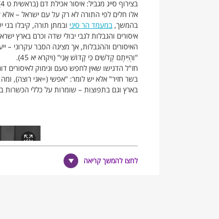
בצירוף סייג מגביל: איסור אכילת דם (בראשית ט 4). מאיסור זה למדו
אלו חלים לפי התורה לא רק על עם ישראל – אלא 
בהמשך,
במעמד הר סיני
ובמתן תורה, קיבלו בני י
איסורים והגבלות לגבי יבולי שדה וכרם בארץ ישרא
האיסורים וההגבלות, אך מציגה הסבר עקרוני – יי
"וִהְיִיתֶם קְדֹשִׁים כִּי קָדוֹשׁ אָנִי" (ויקרא יא 45).
חז"ל הדגישו שאין לחפש טעם ונימוק לאיסורים דוגמ
בשר חזיר" אלא יש לומר: "אפשי (=אני רוצה), ומה
בארץ וגם בתפוצות – שומרות על כללי הכשרות 
לחצו להמשך קריאה