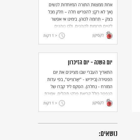
אחת ממצוות התורה המיוחדות לנשים
(אך לא רק): להפריש חלה – חלק מכל
בצק – תרומה לכוהן. בימינו אי אפשר
לקיים תרומות לכוהנים, ולכן נוהגים
לשרוף את חלק הבצק (חלה) שהופרש –
לקסיקון
< 1
דקות
בצירוף ברכה.
יום השנה - יום הזיכרון
התאריך העברי שבו מציינים את יום
הפטירה (ביידיש - "יאָרצייט", בפי עדות
המזרח - נחלה). הטקס ליד קברו של
הנפטר כולל קריאת פרקי תהלים, אמירת
קדיש, הנחת אבן או זר על המצבה
לקסיקון
< 1
דקות
והדלקת נר.
נושאים: