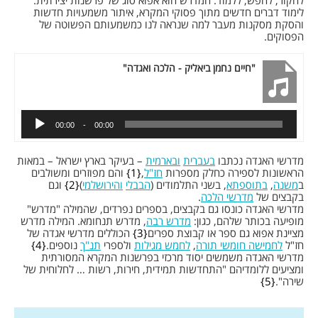
לחקור, לחפש, ללמוד. המדרש הוא אפוא סוג של פרשנות יצירתית:
לימוד דברים חדשים מתוך פסוקי המקרא, איתור משמעויות חדשות
והסקת מסקנות מעבר למה שנראה לנו כמשמעותם הפשוטה של
הפסוקים.
"חיים נחמן ביאליק - הלכה ואגדה"
00:00
00:00
מדרשי האגדה נכתבו
בעברית
ובארמית
– בעיקר בארץ ישראל – במאות
הראשונות לספירה כחלק מספרות
חז"ל
,
1
והם מפוזרים ומשולבים
ב
משנה
,
בתוספתא
, בשני התלמודים (
הבבלי
והירושלמי
)
2
וגם
בקבצים של
מדרשי הלכה
.
מדרשי האגדה כונסו גם בקבצים, בספרים נפרדים, שהמילה "מדרש"
מופיעה בכותר שלהם, כגון:
מדרש רבה
, מדרש תנחומא. המילה מדרש
מציינת אפוא גם ספר או קבוצת ספרים
3
הכוללים מדרשי אגדה של
חז"ל
לחמישה חומשי תורה
,
לחמש מגילות
ולספרי
תנ"ך
נוספים.
4
מדרשי האגדה משמשים יסוד מרכזי בפרשנות המקרא המסורתית
ומציעים ללומדיהם "התחדשות תמידית, חירות, רשות … לחלוחית של
שירה".
5