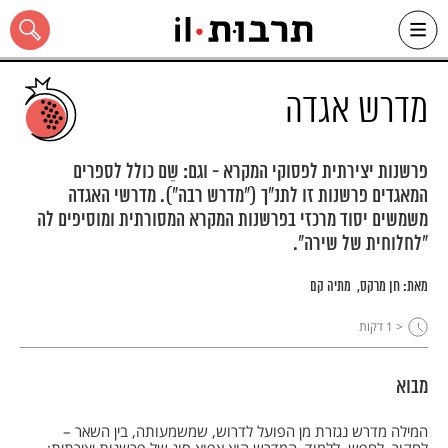
Ski
t
conten
מדרש אגדה
פרשנות יצירתית לפסוקי המקרא - וגם: שֵם כולל לספרים
המאגדים פרשנות זו לתנ"ך ("מדרש רבה"). מדרשי האגדה
כל האתר
משמשים יסוד מרכזי בפרשנות המקרא המסורתית ומוסיפים לה
"לחלוחית של שירה".
מאת:
חן מרקס
מתיה קם
< 1
דקות
מבוא
המילה מדרש נגזרת מן הפועל לדרוש, שמשמעותה, בין השאר –