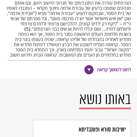
הצרפתית עוררה את התנגדותם של מנהיגי היישוב הישן. וגם אותם
מנהיגים שתמכו ברעיון של עבודת אדמה וחינוך חקלאי – התנגדו לאופיו
של בית הספר, שבמקום להציע "עבודת אדמה" מביא ל"אבידת אדמה",
שכן "אין איש מישראל אשר יש לו פרנסה משם", וכל מטרתם של אנשי
כי"ח – "ליקח רק ילדים קטנים, להלבישם צרפתי וללמדם צרפתי
ולשלחם לפריז… ושם יגדלו להיות אנשים כבני הצרפתים".
5
בשנות מלחמת העולם הראשונה נסגר בית הספר, אך הוא נפתח
מחדש לאחריה בהנהלתו של אליהו קראוזה, שהיה בעצמו בוגר בית
הספר. קראוזה הצליח לשכנע את הברון רוטשילד לפתוח מחדש את
"מקווה ישראל" עבור יתומי המלחמה בארץ, וכך התמלא בית הספר
מחדש בתלמידים מן הערים ומן המושבות. קראוזה הנהיג חידוש חשוב
בתכנית הלימודים: השפה
העברית
החליפה את הצרפתית כשפת
ההוראה. לא קל היה באותם ימים למצוא מורים דוברי עברית, אך קראוזה
לחצו להמשך קריאה
לא אמר נואש: "חיפשתי ומצאתי אנשים בעלי רצון טוב, ויחד אתם עשינו
את מקווה ישראל למוסד לאומי, שהשפה העברית שולטת בו."
דוד בן גוריון
, לימים ראש הממשלה הראשון של מדינת ישראל, העריך את
החשיבות העצומה שהייתה למקווה ישראל כמוסד חלוצי ראשון מסוגו
בהגשמת הציונות ובפיתוח ההתיישבות העברית בארץ ישראל: "הכול
באותו נושא
התחיל מאז [מקווה ישראל], ואנו רק באנו להשלים את המעשה מבחינה
פוליטית ולאומית."
במקווה ישראל למדו במשך השנים עשרות אלפי תלמידים, ורבים מן
הבוגרים היו לאנשי מדע בתחומי החקלאות ובתחומים רבים אחרים. גם
כנסת ישראל מצאה לנכון להנציח את מעמדו המיוחד של מקווה ישראל:
בשנת תשל"ו – 1976, וביוזמת בוגרי בית הספר, חוקקה הכנסת את
ישיבות סורא ופומבדיתא
חוק מקווה ישראל, הקובע כי כל השטח העצום של מקווה ישראל יישמר