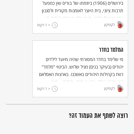
בירושלים (1906) ביוזמתו של בוריס שץ כמפעל
שלהי התקופה העות'מאנית, בית הוצאה כתר ויד בן צבי, תשנ"ח -
תרבות ציוני, בית היוצר לאומנות מקורית ולסגנון
1988, עמ' 230. נטר הגיב לטענות ואמר כי המוסד מקפיד על קיום
מצוות, וכל טענות המתנגדים אינן אלא ביטוי לצרות אופקים.
ארץ-ישראלי חדש. משך אליו צעירים יהודים מן
לקסיקון
< 1
הארץ ומאירופה, ואומנים יהודים ובהם א"מ ליליין,
דקות
אבל פן וזאב רבן.
המלמד בחדר
מי שלימד בחדר המסורתי שהיה מיועד לילדים
יהודים (בעיקר בנים) מגיל שלוש. הביטוי "מלמד"
רווח בקהילות היהודים באשכנז. בארצות האסלאם
הוא נקרא מולא, רבי או חכם, ובתימן – מורי.
לקסיקון
< 1
דקות
רוצה לשתף את העמוד זה?