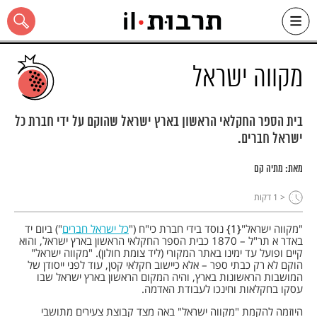
Ski
t
conten
מקווה ישראל
בית הספר החקלאי הראשון בארץ ישראל שהוקם על ידי חברת כל
ישראל חברים.
כל האתר
מאת:
מתיה קם
< 1
דקות
"מקווה ישראל"
1
נוסד בידי חברת כי"ח ("
כל ישראל חברים
") ביום יד
באדר א תר"ל – 1870 כבית הספר החקלאי הראשון בארץ ישראל, והוא
קיים ופועל עד ימינו באתר המקורי (ליד צומת חולון). "מקווה ישראל"
הוקם לא רק כבתי ספר – אלא כיישוב חקלאי קטן, עוד לפני ייסודן של
המושבות הראשונות בארץ, והיה המקום הראשון בארץ ישראל שבו
עסקו בחקלאות וחינכו לעבודת האדמה.
היוזמה להקמת "מקווה ישראל" באה מצד קבוצת צעירים מתושבי