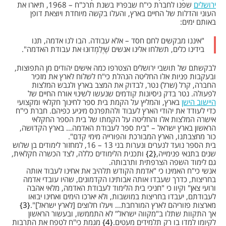
ירושלים
שפנו לחברת כי"ח שבפריז בשנת תרכ"ח – 1968, תיארו את
העוני והדלות של החיים בארץ, והעלו בקשה מיוחדת ויוצאת דופן
באותם ימים:
"איננו מבקשים לחם חסד – אלא עבודה. הבו לנו אדמה, תנו
בידינו כלים, תשלחו אלינו אנשים שֶׁיְלַמְדוּנוּ את עבודת האדמה".
לבקשתם של תושבי ירושלים הצטרפו כמה אישים יהודים מן התפוצות,
ובעקבות פניות אלו החליטה הנהלת כי"ח לשלוח לארץ את מזכיר
החברה, קרל (שרל) נטר, לבדוק את המצב בארץ ולגבש המלצות
לפעולה. נטר בדק ניסיונות קודמים שנעשו לשינוי אורח החיים של
היישוב הישן
בארץ, והמליץ על הקמת בית ספר לחינוך חקלאי ומקצועי
כדי לעודד את יהודי הארץ לעבוד ולהתפרנס מיגיע כפיהם. חברת כי"ח
אישרה המלצות אלו והחליטה על הקמתו של בית הספר החקלאי
הראשון בארץ ישראל – "בית ספר לעבודת האדמה… בארץ הקדושה,
כור מחצבתנו, הארץ המבורכת והפורייה מימי קדם".
בית הספר נועד לנערים ונערות בני 13 – 16, למחזור לימודים בן שלוש
שנים בתנאי פנימייה,
2
ותכנית הלימודים כללה, לצד הכשרה חקלאית,
גם לימוד השפה הצרפתית ותרבותה.
אנשי כי"ח האמינו כי "אדמת הקודש תלהיב את אחינו לעבוד אותה
בחריצות, כדרך שעבדו אותה אבותינו הקדמונים, שהיו עובדי אדמה
ורועי צאן" וקיוו כי "חניכי בית הלימוד לעבודת האדמה, מלאי אהבה
לעבודתם, יעבדו בחריצות במושבות, ולא יארכו הימים ואחינו יבואו
מארצות פזוריהם לארץ המורחבת… ויעלו חלוצים [לארץ ישראל]".
3
אך התקוות שתלו ב"מקווה ישראל" לא התממשו, ובעשור הראשון
לקיומו למדו בו רק תלמידים מעטים.
4
מגמת כי"ח לטפח את התרבות