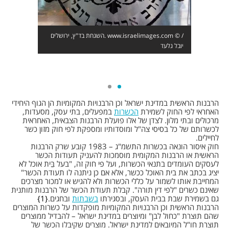
השגחת בד"ץ, ירושלים. www.israelimages.com © /
יובל גלעד
הרבנות הראשית במדינת ישראל וכן הרבנויות המקומיות הן הגוף היחידי
האחראי לפי החוק לשמירת
הכשרות
במפעלים, בתי עסק, מסעדות,
מרכולים ובתי מלון. לצדן של אלו פועלת הרבנות הצבאית, האחראית
לכשרותם של כל בסיסי צה"ל ומוסדותיו ומספקת לפי חוק מזון כשר
לחיילים.
חוק איסור הונאה בכשרות התשמ"ג – 1983 קובע שרק הרבנות
הראשית או הרבנות המקומית מוסמכות להעניק תעודות הכשר
לעסקים העומדים בתנאי הכשרות, ועל פי חוק זה, "בעל בֵּית אוכל לא
יציג בכתב את בית האוכל ככשר, אלא אם כן ניתנה לו תעודת הכשר"
המחייבת אותו לשמור על כללי הכשרות ולא להגיש או למכור מצרכים
שאינם כשרים "לפי דין תורה". קבלת תעודת הכשר של הרבנות מותנית
גם בשמירת שבת בבית העסק, ובסגירתו
בשבתות
ובחגים.
1
הרבנות הראשית וכן הרבנויות המקומיות מופקדות על כשרות המוצרים
שהם תוצרת "כחול לבן" ומיוצרים במדינת ישראל – להבדיל ממוצרים
תוצרת חו"ל המיובאים למדינת ישראל. מוצרים שקיבלו הכשר של