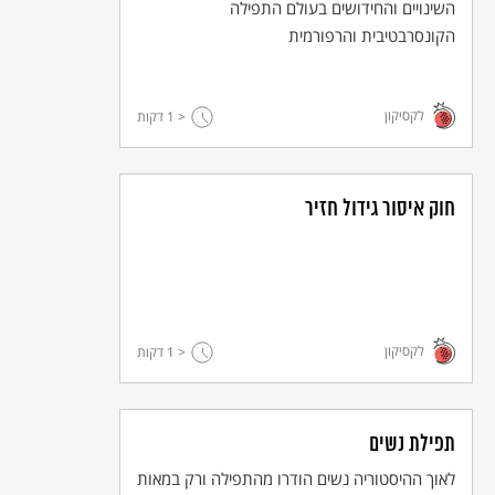
השינויים והחידושים בעולם התפילה
הקונסרבטיבית והרפורמית
הערות שוליים
יש מסעדות חלביות שבהן שומרים על כללי הכשרות ומשתמשים
במוצרים כשרים בלבד, אך המסעדה פועלת בשבת ולפיכך אין לה
לקסיקון
< 1
דקות
תעודת הכשר.
במפעלי מזון גדולים דוגמת תנובה קיימות שתי מערכות פיקוח: פיקוח
רגיל ופיקוח למהדרין. את המוצרים הכשרים משווקים לציבור הרחב,
ואת המוצרים הכשרים למהדרין - לאוכלוסיה הדתית ובעיקר החרדית.
חוק איסור גידול חזיר
לקסיקון
< 1
דקות
תפילת נשים
לאוך ההיסטוריה נשים הודרו מהתפילה ורק במאות