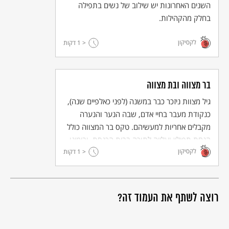
השנים האחרונות יש שילוב של נשים בתפילה
בחלק מהקהילות.
לקסיקון
< 1
דקות
בר מצווה ובת מצווה
גיל מצוות ניזכר כבר במשנה (לפני כאלפיים שנה),
כנקודת מעבר בחיי אדם, שבה הנער והנערה
מקבלים אחריות למעשיהם. טקס בר המצווה כולל
הנחת תפילין ועלייה לתורה בבית הכנסת, ובימינו
לקסיקון
< 1
יש קהילות רבות (כולל אורתודוקסיות) שבהן גם
דקות
נערות עולות לתורה.
רוצה לשתף את העמוד זה?