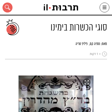
Ski
t
conten
סוגי הכשרות בימינו
מאת:
מתיה קם
פיליפ טריה
כל האתר
< 1
דקות