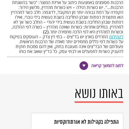
הרבנות מסומנים באמצעות כיתוב על אריזת המוצר: "כשר בהשגחת
הרבנות…". יש כשרות רגילה – ויש כשרות מהדרין, מלשון הידור:
הקפדה על רמת גבוהה יותר מן המקובל, לדוגמה: חלב כשר למהדרין
הוא מתוצרת רפתות שבהן החליבה בשבת נעשית בידי נוכרי, ואילו
רפתות שבהן החליבה בשבת נעשית בידי יהודי – החלב כשר אך לא
למהדרין. במילים אחרות: כשרות שאינה מהדרין – כשרה לפי ההלכה,
וכשרות למהדרין היא לפי הלכה מחמירה יותר.
2
לקהילות
החרדים בארץ יש בד"צים – בתי דין צדק – העוסקים בפיקוח
על כשרות לפי כללים מחמירים יותר מאלה של הרבנות הראשית.
פעולתם של הבד"צים אינה מעוגנת בחוק, ואין להם סמכות חוקית
להעניק כשרות למפעלים או לבתי עסק. כל בד"ץ שואב את כוחו
מסמכותו של הרב העומד בראשו בקרב בני קהילתו – ולא מתוקף
סמכות חוקית כלשהי. כדי להיענות לצורכיהן של קהילות אלו נוהגים
לחצו להמשך קריאה
יצרני מזון להוסיף על הכשר הרבנות גם את השגחת הבד"ץ, ואז
מטביעים על אריזות המוצרים את החותמת "בהשגחת בד"ץ" או
בתוספת שם, כגון: "בד"ץ אחדות ישראל". כאמור, סימון של השגחת
בד"ץ מסוים אינה מעידה על כשרותו של המוצר, ומי שמקפיד על
כשרות חייב לוודא כי למוצר יש גם הכשר של הרבנות.
באותו נושא
בשנים האחרונות הקים ארגון רבני צֹהר מערך כשרות בפריסה ארצית,
כדי לשפר את הכשרות במדינת ישראל ולהרבות בתי עסק כשרים. מערך
הכשרות של צֹהר משלב כשרות הלכתית מוקפדת עם כלכלה
ומסעדנות מודרנית, תוך שיתוף פעולה עם הצוות המקצועי בכל בית
עסק, הגדרת נהלים ברורים ושקיפות.
התפילה בקהילות לא אורתודוקסיות