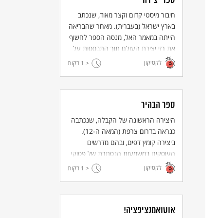
ספר יצירה
חיבור מיסטי קדום וקצר מאוד, שנכתב
בארץ ישראל (בעברית). מאחר שהבריאה
הייתה במאמר האל, מנסה הספר לחשוף
את רזי יצירת העולם תוך התבססות על
22 אותיות הא"ב (והמספרים 1 - 10).
לקסיקון
< 1
דקות
ספר הבהיר
היצירה הראשונה של הקבלה, שנכתבה
כנראה בדרום צרפת (המאה ה-12).
ביצירה קומץ דפים, ובהם מדרשים
העוסקים במשמעות הנסתרת של פסוקי
התנ"ך ובסוד אותיות הא"ב.
לקסיקון
< 1
דקות
אוטואמנציפציה!