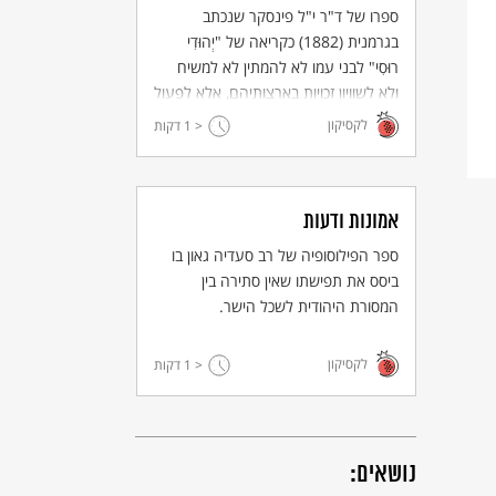
ספרו של ד"ר י"ל פינסקר שנכתב
בגרמנית (1882) כקריאה של "יְהוּדִי
רוּסִי" לבני עמו לא להמתין לא למשיח
ולא לשוויון זכויות בארצותיהם, אלא לפעול
לשחרור עצמי (אוטואמנציפציה) ולהקמת
לקסיקון
< 1
דקות
"ארץ מקלט". אחד העם תירגם לעברית
את הספר, והוא נעשה לאחד מכתבי
היסוד של התנועה הציונית.
אמונות ודעות
ספר הפילוסופיה של רב סעדיה גאון בו
ביסס את תפישתו שאין סתירה בין
המסורת היהודית לשכל הישר.
לקסיקון
< 1
דקות
נושאים: