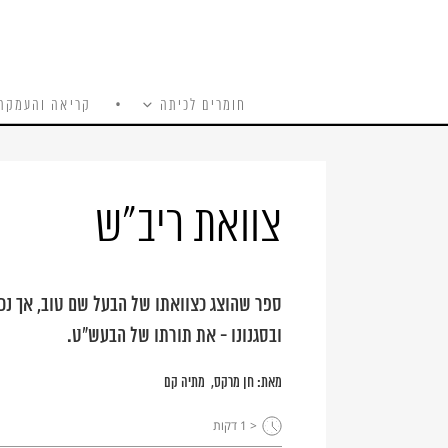
חומרים לכיתה
קריאה והעמקה
כל האתר
Ski
t
conten
צוואת ריב"ש
ספר שהוצג כצוואתו של הבעל שם טוב, אך נכת
ובסגנונו - את תורתו של הבעש"ט.
מאת:
חן מרקס
מתיה קם
< 1
דקות