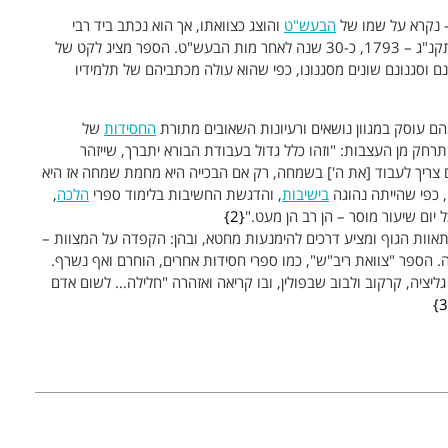
– נקרא על שמו של
הבעש"ט
והוצג כצוואתו, אך הוא נכתב ביד רבי
ישעיה מיאנוב, מתלמידי הבעש"ט, ונדפס בשנת תקנ"ג – 1793, כ-30 שנה לאחר מות הבעש"ט. הספר מציג לקט של
ם וסגנונם שונים מסגנונו, כפי שהוא עולה מכתביהם של תלמידיו
ם עוסק במגוון נושאים ורעיונות השאובים מתורת
החסידות
של
רחק מן העצבות: "וזהו כלל גדול בעבודת הבורא יתברך, שייזהר
 צריך לעבוד [את ה'] בשמחה, רק אם הבכייה היא מחמת שמחה אז היא
 כפי שהייתה נהוגה
בישיבות
, והדגשת החשיבות בלימוד ספרי
הלכה
,
ל יום שיעור מוסר – הן רב הן מעט."
2
אוות הגוף ומציע דרכים להימנעות מחטא, ובהן: הקפדה על המצוות –
. הספר "צוואת ריב"ש", כמו ספרי חסידות אחרים, הוחרם ואף נשרף.
ליציה, קרקוב ולבוב שבפולין, ובו קריאה ואזהרה "חלילה… לשום אדם
3