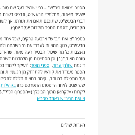
הספר "צוואת ריב"ש" – רבי ישראל בעל שם טוב 
דברי הבעש"ט, שתוכנם תוֹאֵם את תורתו, אך לשונ
הקרובים, דוגמת הספר תולדות יעקב יוסף).
בספר "צוואת ריב"ש" ארבעה פרקים, שכל אחד מה
הבעש"ט, כגון: המצווה לעבוד את ה' בשמחה ולהת
מעצבות כל מה שיכול. הבכייה רעה מאוד, שהאדם
טובה מאוד."
1
וכן הסתייגות מן הלמדנות לשמה,
דוגמת
שולחן ערוך
, ו
ספרי מוסר
: "ועיקר ללמוד בכ
הספר מעודד את קוראיו להתרחק מן הגשמיות ומת
ועל התפילה במיוחד, וקימה בחצות הלילה לתפילה
שש שנים לאחר הדפסתו התפרסם כרוז
בקהילות
ג
לקרות (=לקרוא) מתוך הביכלך (=הספרון) הנ"ל".
צוואת הריב"ש באתר ספריא
הערות שוליים