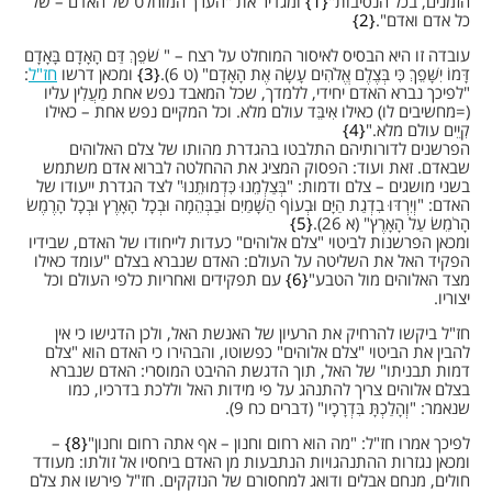
הזמנים, בכל הנסיבות"
1
ומגדיר את "הערך המוחלט של האדם – של
כל אדם ואדם".
2
עובדה זו היא הבסיס לאיסור המוחלט על רצח – " שֹׁפֵךְ דַּם הָאָדָם בָּאָדָם
דָּמוֹ יִשָּׁפֵךְ כִּי בְּצֶלֶם אֱלֹהִים עָשָׂה אֶת הָאָדָם" (ט 6).
3
ומכאן דרשו
חז"ל
:
"לפיכך נברא האדם יחידי, ללמדך, שכל המאבד נפש אחת מַעֲלִין עליו
(=מחשיבים לו) כאילו אִיבֵּד עולם מלא. וכל המקיים נפש אחת – כאילו
קִיֵים עולם מלא."
4
הפרשנים לדורותיהם התלבטו בהגדרת מהותו של צלם האלוהים
שבאדם. זאת ועוד: הפסוק המציג את ההחלטה לברוא אדם משתמש
בשני מושגים – צלם ודמות: "בְּצַלְמֵנוּ כִּדְמוּתֵנוּ" לצד הגדרת ייעודו של
האדם: "וְיִרְדּוּ בִדְגַת הַיָּם וּבְעוֹף הַשָּׁמַיִם וּבַבְּהֵמָה וּבְכָל הָאָרֶץ וּבְכָל הָרֶמֶשׂ
הָרֹמֵשׂ עַל הָאָרֶץ" (א 26).
5
ומכאן הפרשנות לביטוי "צלם אלוהים" כעדות לייחודו של האדם, שבידיו
הפקיד האל את השליטה על העולם: האדם שנברא בצלם "עומד כאילו
מצד האלוהים מול הטבע"
6
עם תפקידים ואחריות כלפי העולם וכל
יצוריו.
חז"ל ביקשו להרחיק את הרעיון של האנשת האל, ולכן הדגישו כי אין
להבין את הביטוי "צלם אלוהים" כפשוטו, והבהירו כי האדם הוא "צלם
דמות תבניתו" של האל, תוך הדגשת ההיבט המוסרי: האדם שנברא
בצלם אלוהים צריך להתנהג על פי מידות האל וללכת בדרכיו, כמו
שנאמר: "וְהָלַכְתָּ בִּדְרָכָיו" (דברים כח 9).
לפיכך אמרו חז"ל: "מה הוא רחום וחנון – אף אתה רחום וחנון"
8
–
ומכאן נגזרות ההתנהגויות הנתבעות מן האדם ביחסיו אל זולתו: מעודד
חולים, מנחם אבלים ודואג למחסורם של הנזקקים. חז"ל פירשו את צלם