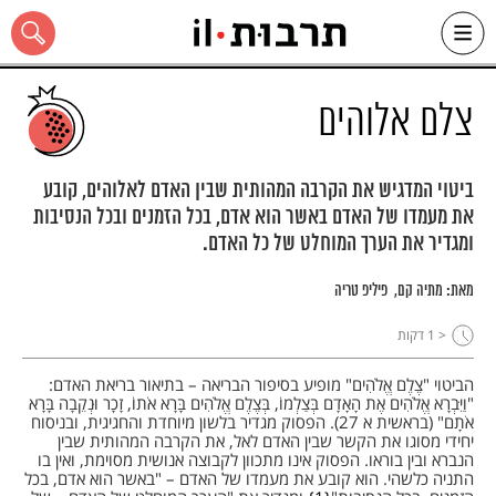
Ski
t
conten
צלם אלוהים
ביטוי המדגיש את הקרבה המהותית שבין האדם לאלוהים, קובע
את מעמדו של האדם באשר הוא אדם, בכל הזמנים ובכל הנסיבות
כל האתר
ומגדיר את הערך המוחלט של כל האדם.
מאת:
מתיה קם
פיליפ טריה
< 1
דקות
הביטוי "צֶלֶם אֱלֹהִים" מופיע בסיפור הבריאה – בתיאור בריאת האדם:
"וַיִּבְרָא אֱלֹהִים אֶת הָאָדָם בְּצַלְמוֹ, בְּצֶלֶם אֱלֹהִים בָּרָא אֹתוֹ, זָכָר וּנְקֵבָה בָּרָא
אֹתָם" (בראשית א 27). הפסוק מגדיר בלשון מיוחדת והחגיגית, ובניסוח
יחידי מסוגו את הקשר שבין האדם לאל, את הקרבה המהותית שבין
הנברא ובין בוראו. הפסוק אינו מתכוון לקבוצה אנושית מסוימת, ואין בו
התניה כלשהי. הוא קובע את מעמדו של האדם – "באשר הוא אדם, בכל