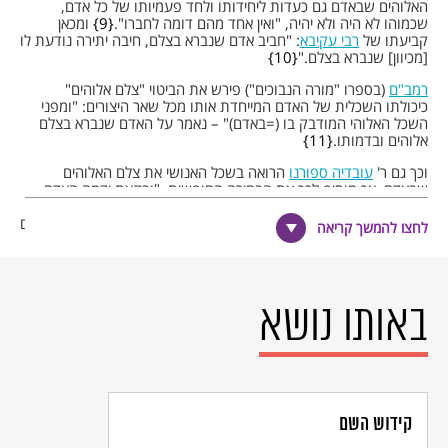
האלוהים שבאדם גם כעדות ליחידותו ולחד פעמיותו של כל אדם,
שכמוהו לא היה ולא יהיה, "ואין אחד מהם דומה לחברו".
9
ומכאן
קביעתו של
רבי עקיבא
: "חביב אדם שנברא בצלם, חיבה יתירה נודעת לו
[מכיוון] שנברא בצלם."
10
רמב"ם
(בספרו "מורה הנבוכים") פירש את הביטוי "צלם אלוהים"
כיכולתו השכלית של האדם המייחדת אותו מכל שאר היצורים: "ומפני
השכל האלוהי המודבק בו (=באדם)" – נאמר על האדם שנברא בצלם
אלוהים ובדמותו.
11
וכך גם ר'
עובדיה ספורנו
הרואה בשכל האנושי את צלם האלוהים
שבאדם, אך מוסיף לכך את הבחירה החופשית: "ובקצת ידמה האדם
לאל יתברך, הפועל בבחירה."
12
והרב
סולוביצ'יק
מגדיר את צלם
האלוהים שבאדם כ"כישרונו הכריזמטי של האדם היוצר. דמיונו של האדם
לחצו להמשך קריאה
לאלוהים מתבטא בשאיפתו וביכולתו של האדם להיות יוצר. האדם
הראשון שנברא בצלם אלוהים נתברך בתנופה רבתי לפעילות יוצרת
ובכוחות כבירים לשם הגשמת מגמה זו, והכוח הבולט ביותר הוא השכל
האנושי…"
13
מאחר שהאדם נברא בצלם אלוהים, יש הקפדה הלכתית רבה על היחס
באותו נושא
לאדם באשר הוא, וכל פגיעה בגופו של אדם, בכבודו או ברכושו היא מעין
פגיעה בה'. גם "חוק יסוד: כבוד האדם וחירותו" קובע את העיקרון כי
זכויות היסוד של האדם בישראל מושתתות על ההכרה בערך האדם,
בקדושת חייו ובהיותו בן חורין."
14
צלם אלוהים – בלשון ימינו: כינוי לשאר הרוח שבאדם, לְמוֹתָר האדם על
שאר היצורים, המאפשר לו לשמור על כבודו ועל ערכיו המוסריים גם
קידוש השם
במצבים קשים, משפילים ולעתים בלתי אנושיים, כגון אלו של יהודים
בתקופת השואה.