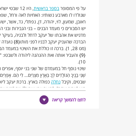
על פי המסופר
בספר בראשית
, היו 12 שבטי ישראל צאצאי משפחה אחת – 12 בניו של יעקב אבינו, הוא ישראל,
"תיאור התפתחותו והתלכדותו של עם ישראל על
שנולדו לו מארבע נשותיו: האחיות לאה ורחל, ש
עם. משפחה אחת ניתקה מסביבתה הקודמת ושמ
ראובן, שמעון, לוי, יהודה, דן, נפתלי, גד, אשר, ישש
המיוחד לה, התענפה לבתי אב ולשבטים, וסופה ש
יש הסבורים כי מעמד הבנים – בני הגבירות ובנ
מראשיתו דימוי של אחוות משפחה מורחבת. הסדר ה
מדגיש את אהבתו של יעקב לרחל ולבניה, בעיקר ל
בבית אביו, בשבטו ובעמו, ובאופן זה נגדר לו מקו
הברכה שהעניק יעקב לבניו לפני מותו
8
נועדה לא 
סדר המחנה סביב אוהל מועד וברכת בלעם. כשהע
(מט 28, 1). ברכה זו כוללת את השינוי במעמד הבכורה של הבנים והשבטים: יעקב לקח את הבכורה מראובן, בנו הבכור,
הסדר וכל יחיד נע לעצמו, מופקר לתשוקותיו, לא 
9
10).
ההתפרקות, ומנהיגי העם נלחמים בה ביד קשה.
שינוי נוסף חל במעמדם של שני בני יוסף, אפרים ומ
עם זאת מוגדר מקומו של כל יחיד הגדרה נכונה ומ
שְׁנֵי בָנֶיךָ הַנּוֹלָדִים לְךָ בְּאֶרֶץ מִצְרַיִם… לִי הֵם. אֶפְרַיִם וּמ
משפטית, אחריות מוסרית ואחריות היסטורית (הנ
שבטים, וקיבל
נחלה
כפולה בארץ. ברכת יעקב ליוס
היחיד לעם."
הוא "אַבִּיר יעקב", "רועה אבן ישראל" וגם "נְזִיר אֶחָיו" (מט
לחצו להמשך קריאה
משבטי ישראל - לעם ישראל
להוצאה.
בסיומו של ספר בראשית נמצאים יעקב ובניו במצר
עַם, שהיה אִיוּם על מצרים: "הִנֵּה עַם בְּנֵי יִשְׂרָאֵל רַב וְעָצוּ