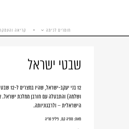
חומרים לכיתה
קריאה והעמקה
כל האתר
Ski
t
conten
שבטי ישראל
12 בני י
הישראלית – ולרבגוניותה.
מאת:
מתיה קם
פיליפ טריה