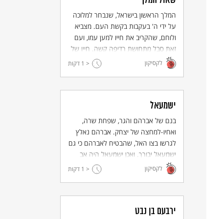
שאול המלך
המלך הראשון בישראל, שנבחר למלוכה
על ידי ה' בעקבות בקשת העם. מצביא
ולוחם, שהקריב את חייו למען עמו, ועם
זאת סבל מתחושת רדיפה קשה. חייו של
שאול ומותו בשדה הקרב מציגים דמות
לקסיקון
< 1
דקות
טרגית של מנהיג.
ישמעאל
בנם של אברהם והגר, שפחת שרה,
ואחיו-למחצה של יצחק. אברהם נאלץ
לגרשו בצו האל, שהבטיח לאברהם כי גם
ישמעאל יבורך. ואכן ישמעאל היה אב
ל-12 נשיאים ונחשב לאבי האומה
לקסיקון
< 1
דקות
הערבית.
ירבעם בן נבט