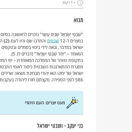
< 1
דקות
מבוא
"שִׁבְטֵי יִשְׂרָאֵל שְׁנֵים עָשָׂר" נזכרים לראשונה בסיו
במצרים ל-12
שבטים
והתרבו שם והיו לעם.
2
הח
ישראל במדבר, ובאה לידי ביטוי בסמלים ובטקסים 
המאחֵד – "יַחַד שִׁבְטֵי יִשְׂרָאֵל" (דברים לג 5).
בתקופת הזוהר של הממלכה המאוחדת – ימי המל
מסגרת ההתארגנות השבטית כיסוד לאומי התבטלה
ישראל של ימינו הוא יהודי מבחינת מוצאו: שרידים 
586 לפני הספירה. מקצתם חזרו ליהודה בעקבות הכרזת כורש ובנו מחדש את ירושלים ובית המקדש .
מעט יוצרים: העם היהודי
בני יעקב - ושבטי ישראל
מאת:
אליעזר שביד