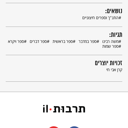
נושאים:
התנ"ך וספרים חיצוניים
תגיות:
משה רבינו
ספר במדבר
ספר בראשית
ספר דברים
ספר ויקרא
ספר שמות
דף פתיחה לספר שמות, ונציה,
תק"ב - 1732, © בית הספרים
זכויות יוצרים
הלאומי והאוניברסיטאי, ירושלים.
קרן אבי חי
ספר שמות הוא השני בספרי התורה, והוא נקרא על פי המילה השנייה
בפסוק הפותח: "וְאֵלֶּה שְׁמוֹת בְּנֵי יִשְׂרָאֵל הַבָּאִים מִצְרָיְמָה" (א 1).
18
בספר 11 פרשות
19
הנפרסות על פני 40 (מ') פרקים. חלקו הראשון
של הספר (פרקים א- יח) מתאר את שעבוד בני ישראל במצרים, כפי
שנמסר לאברהם בברית בין הבתרים (בראשית טו), את ראשית קורותיו
של משה שם, כולל
היציאה ממצרים
והאירועים שקרו לבני ישראל
בתחילת דרכם במדבר עד שהגיעו
להר סיני
.
20
בחלק זה בני ישראל נקראים לראשונה "עם" – ודווקא בפי פרעה, המלך
המשעבד, המכריז: "הִנֵּה עַם בְּנֵי יִשְׂרָאֵל רַב וְעָצוּם" (שמות א 8). משה
יוצא בשליחות האלוהים אל בני ישראל – ואל פרעה. לבני ישראל נצטווה