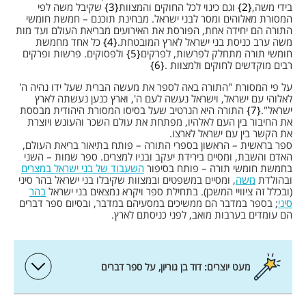
בידי משה,
2
וגם כינוי לכל החוקים והמצוות
3
שקיבל משה לפי
המסורת מאלוהים ומסר לבני ישראל. מבחינת תוכנם – חמשת חומשי
התורה הם יחידה אחת, הפורסת את האירועים מבריאת העולם ועד מות
משה ערב כניסת בני ישראל לארץ המובטחת.
4
כל אחד מחמשת
חומשי תורה מתחלק לפרשות, לפרקים
5
ולפסוקים. פרשות ופרקים
רבים מוקדשים לחוקים ולמצוות .
6
על פי המסורת "התורה באה לספר את מעשה הברית שעל ידו נהיה ה'
לאלוהי עם ישראל, וישראל נעשה לעם ה', וארץ כנען נעשתה לארץ
ישראל".
7
התורה היא הנרטיב שעל בסיסו המסורת היהודית מבססת
את החיבור בין העם לאלהיו, מפתחת את עולם השכר והעונש ויוצרת
את הקשר בין עם ישראל לארצו.
ספר בראשית – הראשון בספרי התורה – פותח בתיאור בריאת העולם,
האדם והשבת, ומסיים בירידת יעקב ובניו למצרים. ספר שמות – השני
בחמשת חומשי תורה – פותח בסיפור
השעבוד של בני ישראל במצרים
ובהולדת
משה
, ומסיים במשפטים ובמצוות שקיבלו בני ישראל בהר סיני
(ובכלל זה ציוויי המשכן). בתחילת ספר ויקרא נמצאים בני ישראל
בהר
סיני
; בספר במדבר הם ממשיכים במסעיהם במדבר, ובסיום ספר דברים
הם עומדים בערבות מואב, לפני כניסתם לארץ.
מעט יוצרים: דוד בן גוריון, על ספר דברים