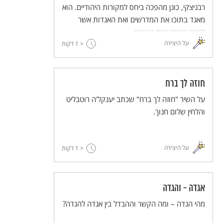
רבניצקי, כונן מהפכה ביחס למקורות היהודיים. הוא
מאגד בתוכו את המדרשים ואת האגדות אשר
לוקטו מהמקורות השונים.
על היצירה
< 1
דקות
חוזה לך ברח
על השיר "חוזה לך ברח" שכתב יענקל'ה רוטבליט
והלחין שלום חנוך.
על היצירה
< 1
דקות
אגדה - והגדה
מהי הגדה – ומה הקשר וההבדל בין אגדה להגדה?