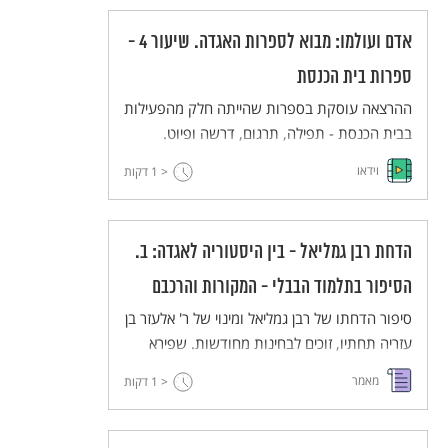
אדם ועולמו: מבוא לספרות האגדה. שיעור 4 -
ספרות בית הכנסת
ההרצאה עוסקת בספרות שהייתה חלק מהפעילות
בבית הכנסת - תפילה, תרגום, דרשה ופיוט.
הרצאה זו הנה הרביעית בסדרת הרצאות מבוא
וידאו
< 1
דקות
לספרות האגדה של פרופ' אביגדור שנאן.
ההרצאות נאמרו במסגרת תכנית אבני פינה של
האוניברסיטה העברית.
הדחת רבן גמליאל - בין היסטוריה לאגדה: ב.
הסיפור בתלמוד הבבלי - המקורות והרכבם
סיפור הדחתו של רבן גמליאל ומינוי של ר' אלעזר בן
עזריה תחתיו, זוכים לבחינות מחודשות. שפירא
משווה בין מקבילותיו של הסיפור בתלמוד הבבלי
מאמר
< 1
דקות
והתלמוד הירושלמי, ומנתח את מקורותיהם.
לדעתו, אין בסיפורים אלו, בצורתם הסופית, עדות
היסטורית לימי יבנה של תקופת התנאים, אלא