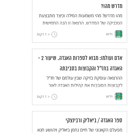
מדרש מהו?
מהו מדרש? מהי משמעות המילה וכיצד מתבצעת
הטכניקה של המדרש. הרצאה זו הנה החמישית
בסדרת הרצאות מבוא לספרות האגדה של פרופ'
וידאו
< 1
דקות
אביגדור שנאן. ההרצאות נאמרו במסגרת תכנית
אבני פינה של האוניברסיטה העברית.
אדם ועולמו: מבוא לספרות האגדה. שיעור 2 -
האגדה בחז"ל והקבוצות בסביבתה
ההרצאה עוסקת בזיקה שבין עולמם של חז"ל
לקבוצות הסובבות את קהילות האגדה לאור
המקורות הדומים. הרצאה זו הנה שניה בסדרת
וידאו
< 1
דקות
הרצאות מבוא לספרות האגדה של פרופ" אביגדור
שנאן. ההרצאות נאמרו במסגרת תכנית אבני פינה
של האוניברסיטה העברית.
ספר האגדה / ביאליק ורבינצקי
מפעלם הקאנוני של חיים נחמן ביאליק ויהושע חנא