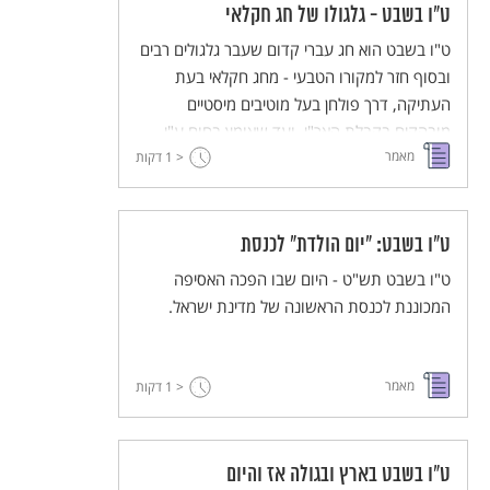
ט"ו בשבט - גלגולו של חג חקלאי
ט"ו בשבט הוא חג עברי קדום שעבר גלגולים רבים
ובסוף חזר למקורו הטבעי - מחג חקלאי בעת
העתיקה, דרך פולחן בעל מוטיבים מיסטיים
מובהקים בקבלת האר"י, ועד שאומץ בחום ע"י
מאמר
התנועה הקיבוצית וקק"ל.
< 1
דקות
ט"ו בשבט: "יום הולדת" לכנסת
ט"ו בשבט תש"ט - היום שבו הפכה האסיפה
המכוננת לכנסת הראשונה של מדינת ישראל.
מאמר
< 1
דקות
ט"ו בשבט בארץ ובגולה אז והיום