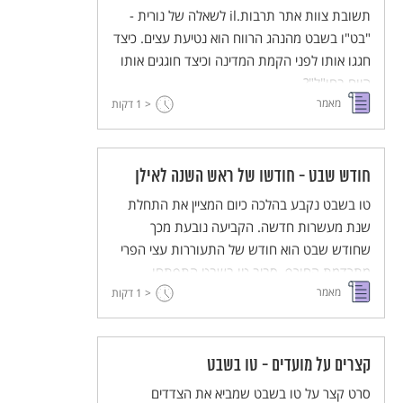
תשובת צוות אתר תרבות.il לשאלה של נורית -
"בט"ו בשבט מהנהג הרווח הוא נטיעת עצים. כיצד
חגגו אותו לפני הקמת המדינה וכיצד חוגגים אותו
היום בחו"ל"?
מאמר
< 1
דקות
חודש שבט - חודשו של ראש השנה לאילן
טו בשבט נקבע בהלכה כיום המציין את התחלת
שנת מעשרות חדשה. הקביעה נובעת מכך
שחודש שבט הוא חודש של התעוררות עצי הפרי
מתרדמת החורף. סביב טו בשבט התפתחו
מאמר
מנהגים שונים שהמרכזי בינהם הוא "סדר טו
< 1
דקות
בשבט". טו בשבט אמנם אינו חג מקראי אך צבעי
הטבע בחודש שבט משתקפים יפה בחזון הסוסים
של זכריה שארע בכ"ד בשבט.
קצרים על מועדים - טו בשבט
סרט קצר על טו בשבט שמביא את הצדדים