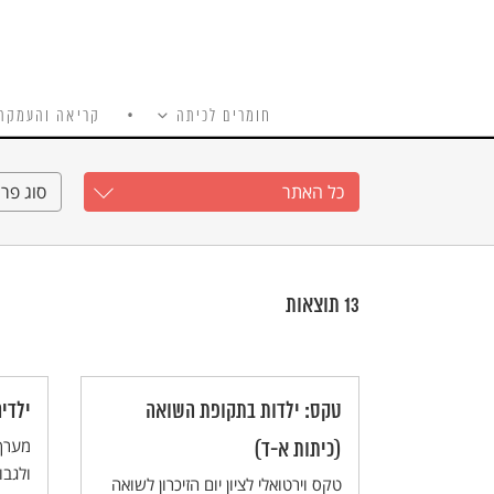
חומרים לכיתה
קריאה והעמקה
כל האתר
Ski
t
כל האתר
סוג פרי
conten
13
תוצאות
טקס: ילדות בתקופת השואה
ילדי
מערך 
(כיתות א-ד)
ולגבו
טקס וירטואלי לציון יום הזיכרון לשואה