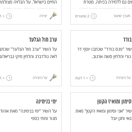
ם גם ללמידה בכיתה. מטרת
החיים בישראל. על הגלויה מצולמת
ר להכיר לתלמידים ילדים ממש
אליס דויטש, ניצולת שואה ילידת
מערך שיעור
יצירה
2 שיעורים
 שחיו בקהילות יהודיות לפני
יוגוסלביה.
< 1
ה.
בודד
ערב מול הגלעד
יר "פנס בודד" שכתבו יוסף דר
על השיר "ערב מול הגלעד" שכתב
 גורי והלחין סשה ארגוב.
לאה גולדברג והלחין מיקי גבריאלוב
על היצירה
על היצירה
< 1
דקות
< 1
סימון ומואיז הקטן
ימי בנימינה
יר "אני וסימון ומואיז הקטן" מאת
על השיר "ימי בנימינה" מאת אהוד
נאי וחנן יובל
מנור ומתי כספי