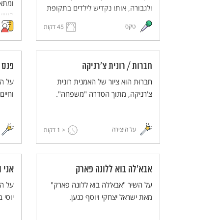
ומתאי
ולגבורה, אותו נקדיש לילדים בתקופת
השיעו
השואה ולזיכרונות ולדמיון אשר עזרו
טקס
45 דקות
כמותם
להם להתמודד. הטקס ניתן להתאמה
השוא
גם לציון הנושא בבית הספר.
חברות / רונית צ'רניקה
פנס 
חברוּת הוא ציור של האמנית רונית
על הש
צ'רניקה, מתוך הסדרה "משפחה".
וחיים
על היצירה
< 1
דקות
אבא'לה בוא ללונה פארק
אני ו
על השיר "אבא'לה בוא ללונה פארק"
על הש
מאת ישראל יצחקי ויוסף כנען.
יוסי ב