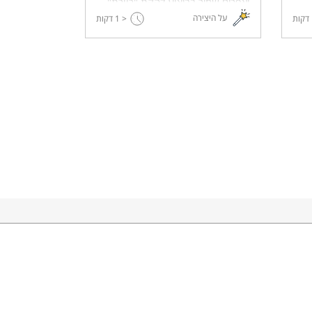
ואפרים שמיר בביצוע להקת "כוורת".
על היצירה
דקות
< 1
דקות