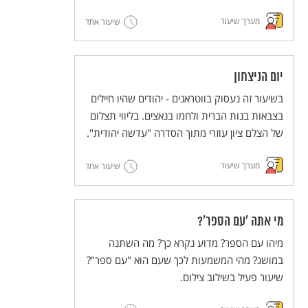
באמצעות אירועים שהתרחשו במציאות. המשותף
מערך שיעור
שיעור אחד
לשני האירועים האלה הוא השימוש בפסוק "שלח
את עמי" ובעקבות כך הקשר לחג החירות. שיעור
פעיל בשילוב צילום
יום הניצחון
בשיעור זה נעסוק בווטראנים - יהודים שהיו חיילים
בצבאות בנות הברית ולחמו בנאצים. בליווי תצלום
של הצלם ציון עוזרי מתוך הסדרה "עדשה יהודית".
מערך שיעור
שיעור אחד
מי אתה 'עם הספר'?
מיהו עם הספר? מדוע נקרא כך? מה השתנה
במושג? מהי המשמעות לכך שעם הוא "עם ספר"?
שיעור פעיל בשילוב צילום.