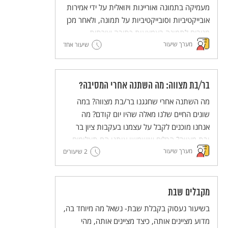
מעמיקה בתמונה ואוריינות ויזואלית על ידי אמירות
אובייקטיביות וסובייקטיביות על תמונה, ולאחר מכן
מגיבים לתמונה באמצעות כתיבה יצירתית.
מערך שיעור
שיעור אחד
בר/בת מצווה: מה השתנה אחרי המסיבה?
מה השתנה אחרי שחגגנו בר/בת מצווה? במה
שונים החיים שלנו מאלה שהיו יום קודם? מה
אנחנו מוכנים לקבל על עצמנו בעקבות ציון בר
ובת מצווה? הכלים שישמשו אותנו הם תצלומים
מערך שיעור
2 שיעורים
של הצלם ציון עוזרי מתוך הסדרה "עדשה יהודית"
וטקסטים מתוך התרבות היהודית ישראלית.
מקבלים שבת
בשיעור נעסוק בקבלת שבת- נשאל מה מיוחד בה,
מדוע מציינים אותה, כיצד מציינים אותה, מהי