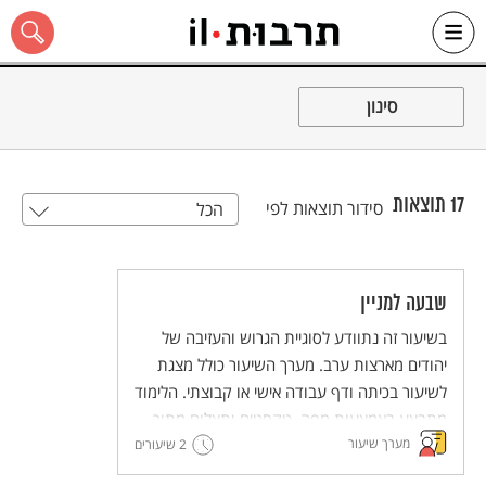
Ski
t
סינון
conten
17
תוצאות
סידור תוצאות לפי
הכל
כל האתר
שבעה למניין
בשיעור זה נתוודע לסוגיית הגרוש והעזיבה של
יהודים מארצות ערב. מערך השיעור כולל מצגת
לשיעור בכיתה ודף עבודה אישי או קבוצתי. הלימוד
מתבצע באמצעות מפה, טקסטים ותצלום מתוך
מערך שיעור
גלריית "עדשה יהודית".
2 שיעורים