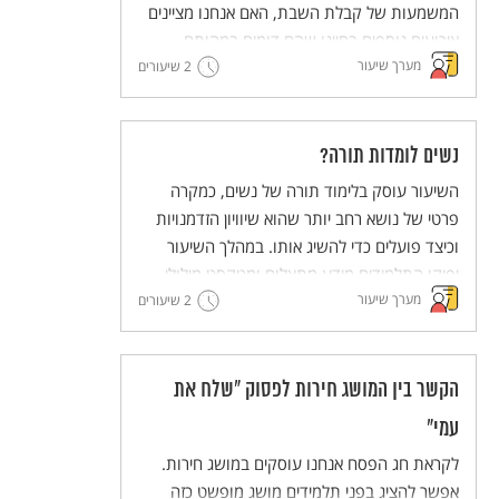
המשמעות של קבלת השבת, האם אנחנו מציינים
אירועים נוספים בחיינו שהם דומים במהותם
מערך שיעור
לקבלת שבת?
2 שיעורים
נשים לומדות תורה?
השיעור עוסק בלימוד תורה של נשים, כמקרה
פרטי של נושא רחב יותר שהוא שיוויון הזדמנויות
וכיצד פועלים כדי להשיג אותו. במהלך השיעור
יפיקו התלמידים מידע מתצלום ומטקסט מילולי,
מערך שיעור
ויצלמו בעצמם.
2 שיעורים
הקשר בין המושג חירות לפסוק "שלח את
עמי"
לקראת חג הפסח אנחנו עוסקים במושג חירות.
אפשר להציג בפני תלמידים מושג מופשט כזה