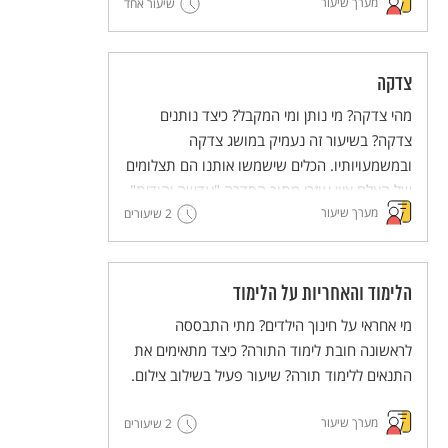
מערך שיעור
שיעור אחד
צדקה
מהי צדקה? מי נותן ומי המקבל? כיצד נותנים
צדקה? בשיעור זה נעמיק במושג צדקה
ובמשמעויותיו. הכלים שישמשו אותנו הם תצלומים
של הצלם ציון עוזרי מתוך הסדרה "עדשה יהודית"
מערך שיעור
וטקסטים מתוך התרבות היהודית-ישראלית.
2 שיעורים
הלימוד והאחריות על הלימוד
מי אחראי על חינוך הילדים? מתי התבססה
לראשונה חובת לימוד התורה? כיצד מתאימים את
התנאים ללימוד תורה? שיעור פעיל בשילוב צילום.
מערך שיעור
2 שיעורים