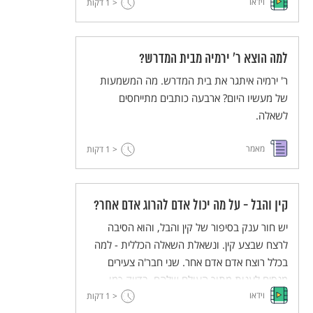
וידאו
< 1
דקות
מבוא לספרות האגדה של פרופ' אביגדור שנאן.
ההרצאות נאמרו במסגרת תכנית אבני פינה של
האוניברסיטה העברית.
למה הוצא ר' ירמיה מבית המדרש?
ר' ירמיה איתגר את בית המדרש. מה המשמעות
של מעשיו היום? ארבעה כותבים מתייחסים
לשאלה.
מאמר
< 1
דקות
קין והבל - על מה יכול אדם להרוג אדם אחר?
יש חור ענק בסיפור של קין והבל, והוא הסיבה
לרצח שבצע קין. ונשאלת השאלה הכללית - למה
בכלל רוצח אדם אדם אחר. שני חבר'ה צעירים
מנסים לענות מתוך העולם שלהם, בדיוק כמו
וידאו
שביקש המדרש.
< 1
דקות