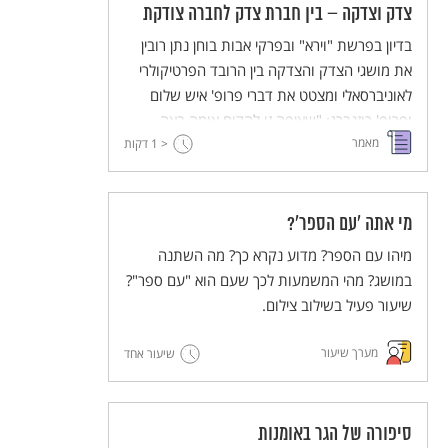
צדק וצדקה – בין חברת צדק לחברה צודקת
בדיון בפרשת "וירא" ובפרקי אבות בוחן נתן רובין
את מושגי הצדק והצדקה בין הרובד הפרטיקולרי
לאוניברסאלי ומצטט את דברי פרופ' איש שלום
ופרופ' רוזנברג: "שאיפה זו להקים אומה באה
מאמר
< 1
דווקא מתוך מגמה אוניברסלית שמקורה במידת
דקות
החסד אשר אפיינה את עולמו של אברהם אבינו,
חסד שלא הצטמצם בהכנסת אורחים בלבד או
בתחנונים על גורלם של אנשי סדום, אלא חסד
מי אתה 'עם הספר'?
שמגמתו להיטיב עם האנושות כולה."
מיהו עם הספר? מדוע נקרא כך? מה השתנה
במושג? מהי המשמעות לכך שעם הוא "עם ספר"?
שיעור פעיל בשילוב צילום.
מערך שיעור
שיעור אחד
סיפורה של הגר באומנות