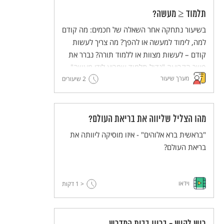
תלמוד ≤ מעשה?
בשיעור נתחקה אחר השאלה של חכמים: מה קודם
למה, לימוד למעשה או להפך? מה צריך לעשות
קודם – לעשות מצוות או ללמוד תורה? נברר את
פשר הקביעה "גדול תלמוד שמביא לידי מעשה",
מערך שיעור
נגדיר מהם ה"תלמוד" וה"מעשה" בעולם
2 שיעורים
התלמידים, ונבחן אילו כלים מסייעים להחליט כאשר
יש יותר מדבר אחד חשוב לעשות.
מהו הצליל שליווה את בריאת העולם?
"בראשית ברא אלוהים" - איזו מוסיקה ליוותה את
בריאת העולם?
וידאו
< 1
דקות