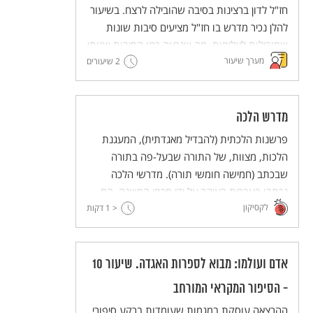
חז"ל לדון ברצינות בסיבה שהובילה לרצח. בשיעור
להלן נכיר מדרש בו חז"ל מציעים סיבות שונות
שמובילות לאלימות, מה שנראה כמו הסיבות שניתן
מערך שיעור
2 שיעורים
להצביע עליהן גם באירועי אלימות גדולים (וקטנים)
לאורך ההיסטוריה ובימינו אנו.
מדרש הלכה
פרשנות הלכתית (להבדיל מאגדתית), המעגנת
הלכות, מצוות, של התורה שבעל-פה בתורה
שבכתב (חמישה חומשי תורה). מדרשי הלכה
נכתבו בעברית בעיקר על ידי חכמי המשנה. הם
לקסיקון
< 1
משובצים בספרות חז"ל לסוגיה וגם כונסו בקבצים
דקות
מיוחדים.
אדם ועולמו: מבוא לספרות האגדה. שיעור 10
- הסיפור המקראי המורחב
ההרצאה עוסקת במגמות שעומדות ברקע סיפורי