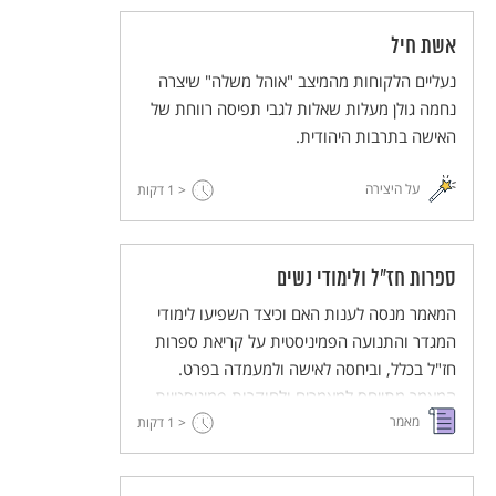
אשת חיל
נעליים הלקוחות מהמיצב "אוהל משלה" שיצרה
נחמה גולן מעלות שאלות לגבי תפיסה רווחת של
האישה בתרבות היהודית.
על היצירה
< 1
דקות
ספרות חז"ל ולימודי נשים
המאמר מנסה לענות האם וכיצד השפיעו לימודי
המגדר והתנועה הפמיניסטית על קריאת ספרות
חז"ל בכלל, וביחסה לאישה ולמעמדה בפרט.
המאמר מתייחס למאמרים ולחוקרות פמיניסטיות
מאמר
< 1
של ספרות חז"ל ולמשמעויות העולות מקריאתן.
דקות
כמו כן, מציגה המחברת קריאה פמיניסטית של
משנת סוטה ג ד, המתבססת, לדעת המחברת, על