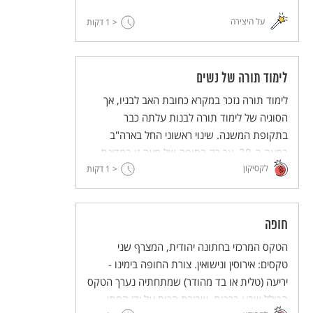
על היצירה
< 1
דקות
לימוד תורה של נשים
לימוד תורה נזכר במקרא כחובת האב לבניו, אך
הסוגיה של לימוד תורה לבנות עלתה כבר
בתקופת המשנה. שינוי ראשוני החל בארה"ב
במאה ה-20, אך רק בסופה של מאה זו במדינת
לקסיקון
< 1
ישראל התרחש מפנה של ממש בלימוד תורה של
דקות
נשים.
חופה
הטקס המרכזי בחתונה יהודית, המצרף שני
טקסים: אירוסין ונישואין. צורת החופה בימינו -
יריעה (טלית או בד מהודר) שמתחתיה נערך הטקס
הכולל שבע ברכות, שבירת הכוס על ידי החתן,