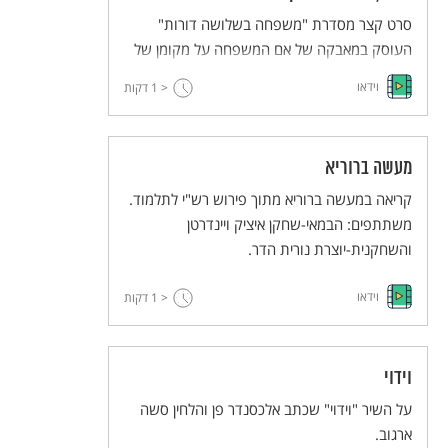
מעמדה של האישה כאזרח סוג ב' בקהילה
סרט קצר מסדרת "משפחה בשלושה דורות"
הדתית-ציונית, תוך סקירה מעמיקה של
העוסק במאבקה של אם המשפחה על מקומן של
השתלשלות מעמד האישה בהלכה מתקופת
נשים בתפילות, בחיי בית הכנסת ובחיים הציבוריים
התלמוד ועד ימינו.
וידאו
< 1
דקות
בכלל. לכל אחד מבני המשפחה גישה משלו.
מעשה ברוריא
קריאה במעשה ברוריא מתוך פירוש רש"י לתלמוד.
משתתפים: הבמאי-שחקן איציק ויינדרטן
והשחקנית-יוצרת נורית הדר.
וידאו
< 1
דקות
וידוי
על השיר "וידוי" שכתב אלכסנדר פן והלחין סשה
ארגוב.