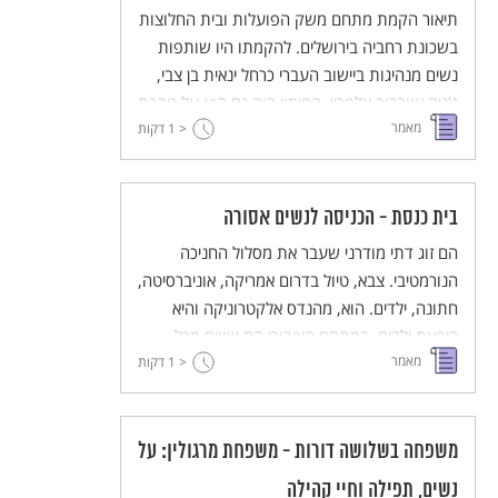
תיאור הקמת מתחם משק הפועלות ובית החלוצות
בשכונת רחביה בירושלים. להקמתו היו שותפות
נשים מנהיגות ביישוב העברי כרחל ינאית בן צבי,
ג'ניה אוורבוך-אלפרין. המימון היה גם הוא על טהרת
מאמר
< 1
הנשים - תרומתן של חברות "ליגת נשים" מניו
דקות
יורק. במאמר תיאור שלבי הבניה מבחירת המיקום,
התכנון האדריכלי ותפקודיו השונים.
בית כנסת - הכניסה לנשים אסורה
הם זוג דתי מודרני שעבר את מסלול החניכה
הנורמטיבי. צבא, טיול בדרום אמריקה, אוניברסיטה,
חתונה, ילדים. הוא, מהנדס אלקטרוניקה והיא
רופאת ילדים. במתחם הציבורי הם שווים מכל
מאמר
< 1
בחינה, אבל כשנכנסים לבית הכנסת, הוא שותף
דקות
בכל המעשה הדתי - עולה לתורה, עובר לפני
התיבה, פותח את ארון הקודש. והיא, נזרקת לפינה
עלובה, פן חס וחלילה קולה יעורר את תאוות
משפחה בשלושה דורות - משפחת מרגולין: על
חבריו. פרופסור נועם ורד בודקת כיצד התקבע
נשים, תפילה וחיי קהילה