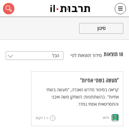
Ski
t
סינון
conten
18
תוצאות
סידור תוצאות לפי
הכל
כל האתר
"מעשה בשתי אחיות"
קריאה בסיפור מדרש האגדה, "מעשה בשתי
אחיות". בהשתתפות: השחקן משה איבגי
והתסריטאית אסתי נמדר.
וידאו
< 1
דקות