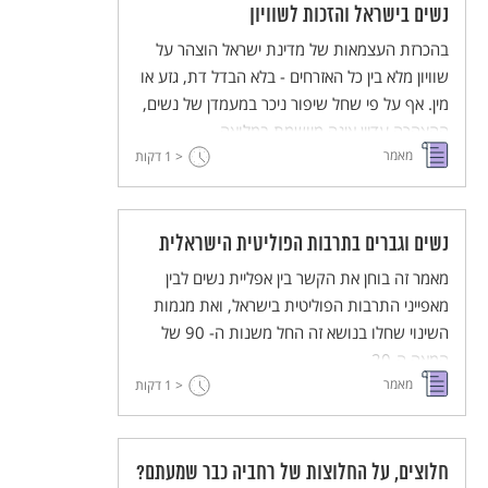
'מתודות קבילות לגמרי בלימוד אקדמי של תלמוד'.
נשים בישראל והזכות לשוויון
בהכרזת העצמאות של מדינת ישראל הוצהר על
שוויון מלא בין כל האזרחים - בלא הבדל דת, גזע או
מין. אף על פי שחל שיפור ניכר במעמדן של נשים,
ההצהרה עדיין אינה מיושמת במלואה...
מאמר
< 1
דקות
נשים וגברים בתרבות הפוליטית הישראלית
מאמר זה בוחן את הקשר בין אפליית נשים לבין
מאפייני התרבות הפוליטית בישראל, ואת מגמות
השינוי שחלו בנושא זה החל משנות ה- 90 של
המאה ה-20.
מאמר
< 1
דקות
חלוצים, על החלוצות של רחביה כבר שמעתם?