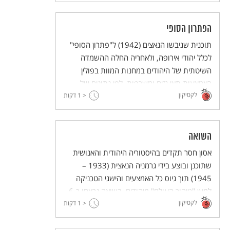
הפתרון הסופי
תוכנית שגיבשו הנאצים (1942) ל"פתרון הסופי"
לכלל יהודי אירופה, ולאחריה החלה ההשמדה
השיטתית של היהודים במחנות המוות בפולין
באמצעות תאי גזים ומשרפות. לפי נתונים של
לקסיקון
הנאצים, על סוף 1942 הושמדו כך 4 מיליון
< 1
דקות
יהודים.
השואה
אסון חסר תקדים בהיסטוריה היהודית והאנושית
שתוכנן ובוצע בידי גרמניה הנאצית (1933 –
1945) תוך גיוס כל האמצעים והישגי הטכניקה
למען "טיהור העולם" מיהודים. בשואה נרצחו כ-6
לקסיקון
מיליון יהודים (ובהם 1.5 מיליון ילדים), ויהדות
< 1
דקות
אירופה נחרבה.