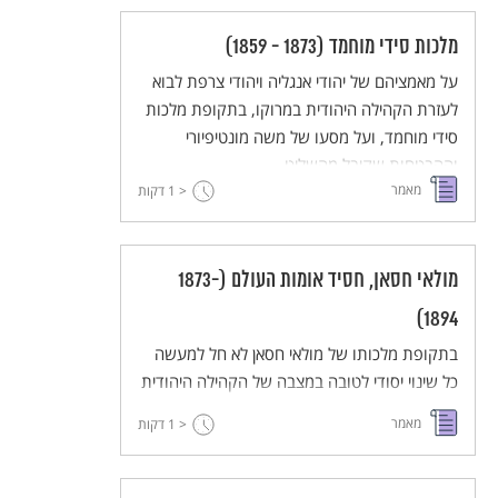
מלכות סידי מוחמד (1873 - 1859)
על מאמציהם של יהודי אנגליה ויהודי צרפת לבוא
לעזרת הקהילה היהודית במרוקו, בתקופת מלכות
סידי מוחמד, ועל מסעו של משה מונטיפיורי
וההבטחות שקיבל מהשליט.
מאמר
< 1
דקות
מולאי חסאן, חסיד אומות העולם (1873-
1894)
בתקופת מלכותו של מולאי חסאן לא חל למעשה
כל שינוי יסודי לטובה במצבה של הקהילה היהודית
במרוקו, אולם הוא נודע באהבתו ובקרבתו אל
מאמר
< 1
דקות
היהודים עד שזכה בפיהם לתואר "חסיד אומות
העולם". יד השלטון המרכזי לא הגיעה לכל מקום,
ונמשכו מעשי גזל והתעוללויות של המושלים