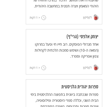
שהעמידה את המושג "הלכה" במרכז ההוויה של
היהודי המאמין ויצרה תפנית במחשבה היהודית.
לקסיקון
< 1
דקות
יצחק אלפסי (הרי"ף)
אחד מגדולי הפוסקים. רוב חייו חי ופעל במרוקו
(המאה ה-10) ושימש סמכות הלכתית לקהילות
צפון אפריקה וספרד.
לקסיקון
< 1
דקות
ספרות יהודית הלניסטית
ספרות שנכתבה ביוונית בתפוצה ההלניסטית בימי
הבית השני, וכללה ספרי היסטוריה ופילוסופיה,
יצירות ספרות ותרגומים. היצירה המוקדמת