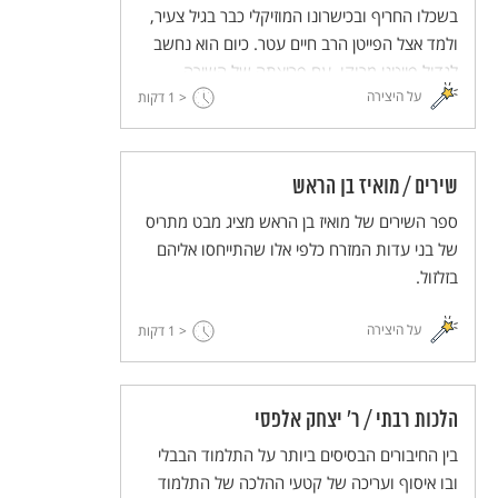
בשכלו החריף ובכישרונו המוזיקלי כבר בגיל צעיר,
ולמד אצל הפייטן הרב חיים עטר. כיום הוא נחשב
לגדול פייטני מרוקו. עם פריצתה של השירה
על היצירה
< 1
המזרחית ניכר כי הוא משמש לרבים "אב שירי",
דקות
וזאת בשל קרבתה של השירה המזרחית לפיוט.
המשורר העיוור ארז ביטון הקדיש לו שיר, וכן אלמוג
בהר. לרבי בוזגלו הייתה אוטוריטה טבעית, ומשיריו
שירים / מואיז בן הראש
נובעת ומשתמעת עמדה של "פייטן הדור".
ספר השירים של מואיז בן הראש מציג מבט מתריס
של בני עדות המזרח כלפי אלו שהתייחסו אליהם
בזלזול.
על היצירה
< 1
דקות
הלכות רבתי / ר' יצחק אלפסי
בין החיבורים הבסיסים ביותר על התלמוד הבבלי
ובו איסוף ועריכה של קטעי ההלכה של התלמוד