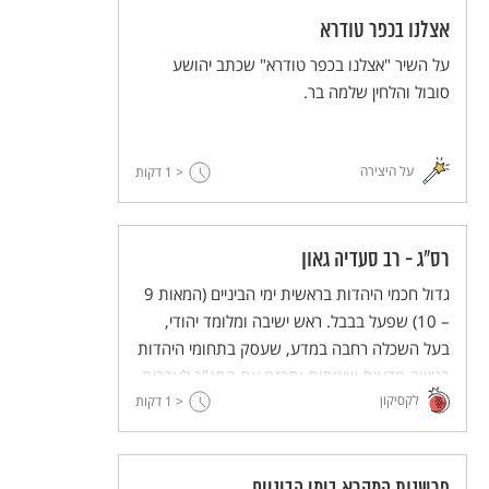
אצלנו בכפר טודרא
על השיר "אצלנו בכפר טודרא" שכתב יהושע
סובול והלחין שלמה בר.
על היצירה
< 1
דקות
רס"ג - רב סעדיה גאון
גדול חכמי היהדות בראשית ימי הביניים (המאות 9
– 10) שפעל בבבל. ראש ישיבה ומלומד יהודי,
בעל השכלה רחבה במדע, שעסק בתחומי היהדות
בגישה מדעית שיטתית ותרגם את התנ"ך לערבית.
לקסיקון
< 1
דקות