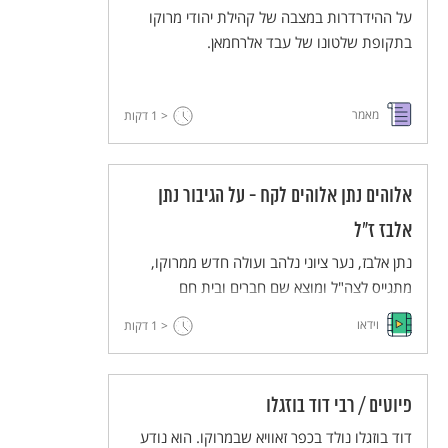
על ההידרדרות במצבה של קהילת יהודי מרוקו
בתקופת שלטונו של עבד אלרחמאן.
מאמר
< 1
דקות
אלוהים נתן אלוהים לקח - על הגיבור נתן
אלבז ז"ל
נתן אלבז, נער ציוני נלהב ועולה חדש ממרוקו,
מתגייס לצה"ל ומוצא שם חברים ובית חם
שמסייעים לו להתמודד עם הגעגועים למשפחתו
וידאו
< 1
דקות
שנותרה במרוקו. נתן נהרג כשהקריב את חייו למען
חבריו.
פיוטים / רבי דוד בוזגלו
דוד בוזגלו נולד בכפר זאוויא שבמרוקו. הוא נודע