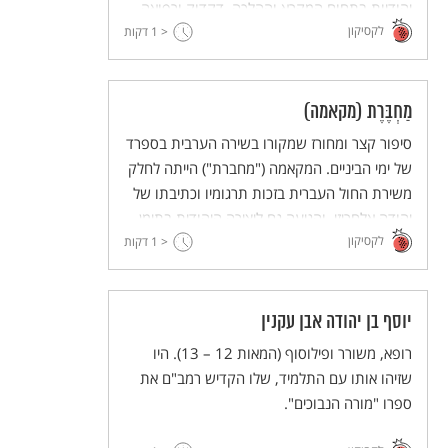
יהודיות בתחום המקרא וההלכה, דקדוק ורפואה,
לקסיקון
הגות ומוסר.
< 1
דקות
מַחְבֶּרֶת (מקאמה)
סיפור קצר ומחורז שמקורו בשירה הערבית בספרד
של ימי הביניים. המקאמה ("מחברת") הייתה לחלק
משירת החול העברית בזכות תרגומיו וכתיבתו של
יהודה אלחריזי, והגיעה גם ליצירה היהודית בתימן
לקסיקון
וגם ליצירה בימינו.
< 1
דקות
יוסף בן יהודה אבן עקנין
רופא, משורר ופילוסוף (המאות 12 – 13). היו
שזיהו אותו עם התלמיד, שלו הקדיש רמב"ם את
ספרו "מורה הנבוכים".