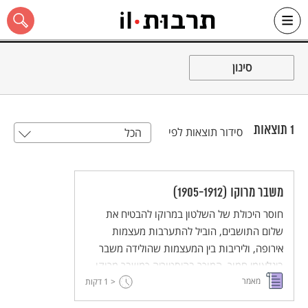
Ski
t
סינון
conten
1
תוצאות
סידור תוצאות לפי
הכל
כל האתר
משבר מרוקו (1905-1912)
חוסר היכולת של השלטון במרוקו להבטיח את
שלום התושבים, הוביל להתערבות מעצמות
אירופה, וליריבות בין המעצמות שהולידה משבר
בינלאומי חמור, המוכר בהיסטוריה כמשבר מרוקו.
מאמר
< 1
על תקופה קשה זו בתולדות מרוקו והשלכותיה על
דקות
הקהילה היהודית.