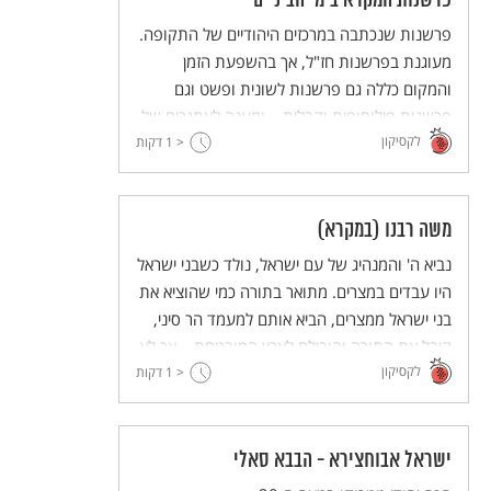
פרשנות המקרא בימי הביניים
פרשנות שנכתבה במרכזים היהודיים של התקופה.
מעוגנת בפרשנות חז"ל, אך בהשפעת הזמן
והמקום כללה גם פרשנות לשונית ופשט וגם
פרשנות פילוסופית וקבלית – ומענה לאתגרים של
לקסיקון
הפרשנות הנוצרית לתנ"ך.
< 1
דקות
משה רבנו (במקרא)
נביא ה' והמנהיג של עם ישראל, נולד כשבני ישראל
היו עבדים במצרים. מתואר בתורה כמי שהוציא את
בני ישראל ממצרים, הביא אותם למעמד הר סיני,
קיבל את התורה והובילם לארץ המובטחת – אך לא
לקסיקון
< 1
נכנס אליה. זכה לקרבת אלוהים שאין דומה לה
דקות
במקרא - אך גם חטא ונענש.
ישראל אבוחצירא - הבבא סאלי