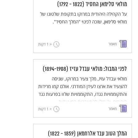
מולאי סלימאן החסיד (1822 - 1792)
המקומיים.
על הקהילה היהודית במרוקו בתקופת שלטונו של
מולאי סלימאן, שזכה לכינוי "המלך החסיד".
מאמר
< 1
דקות
לפני המבול: מולאי עבדל עזיז (1894-1908)
מולאי עבדל עזיז, מלך צעיר במרוקו, שניסה
להצעיד את ארצו לעידן המודרני. אולם קמו מרידות
והתקוממויות נגדו, התקוממויות שלוו בפרעות נגד
היהודים, והובילו להתערבות המעצמות.
מאמר
< 1
דקות
המלך הטוב עבד אלרחמאן (1859 - 1822)