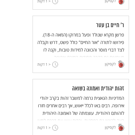
לקסיקון
< 1
דקות
ר' חיים בן עטר
פרשן מקרא שנולד ופעל במרוקו (המאה ה-18).
פירושו לתורה "אור החיים" כולל פשט, דרש וקבלה
לצד דברי מוסר והכוונה למידות טובות, וקנה לו
מעריצים גם בקרב חסידים במזרח אירופה.
לקסיקון
< 1
דקות
זהות יהודית ואמונה בשואה
המדיניות הנאצית גרמה למשבר זהות בקרב יהודי
אירופה. רבים באו לכלל ייאוש, אך רבים אחרים חזרו
לזהותם היהודית. עוצמתה של האמונה היהודית
באה לביטוי גם במחנות, ורבים עשו את דרכם לתאי
לקסיקון
הגזים בשירת "אני מאמין".
< 1
דקות