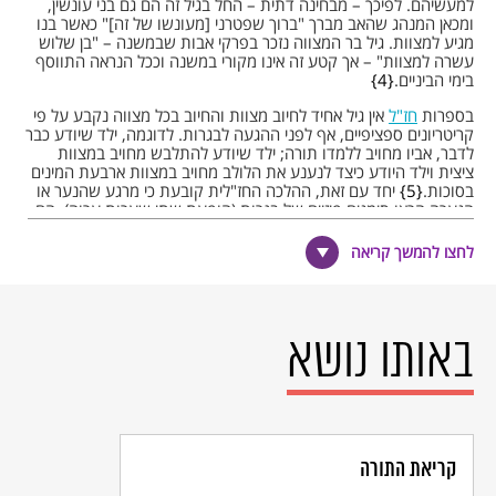
למעשיהם. לפיכך – מבחינה דתית – החל בגיל זה הם גם בני עונשין,
ומכאן המנהג שהאב מברך "ברוך שפטרני [מעונשו של זה]" כאשר בנו
מגיע למצוות. גיל בר המצווה נזכר בפרקי אבות שבמשנה – "בן שלוש
עשרה למצוות" – אך קטע זה אינו מקורי במשנה וככל הנראה התווסף
בימי הביניים.
4
בספרות
חז"ל
אין גיל אחיד לחיוב מצוות והחיוב בכל מצווה נקבע על פי
קריטריונים ספציפיים, אף לפני ההגעה לבגרות. לדוגמה, ילד שיודע כבר
לדבר, אביו מחויב ללמדו תורה; ילד שיודע להתלבש מחויב במצוות
ציצית וילד היודע כיצד לנענע את הלולב מחויב במצוות ארבעת המינים
בסוכות.
5
יחד עם זאת, ההלכה החז"לית קובעת כי מרגע שהנער או
הנערה הראו סימנים פיזיים של בגרות (הופעת שתי שערות ערוה), הם
מחויבים בכל המצוות ונחשבים לבוגרים לכל עניין הלכתי (כמעט).
6
הגילאים 12 לילדה ו-13 לילד נזכרים בספרות התנאית כנקודת
לחצו להמשך קריאה
התבגרות בהקשרים ספציפיים, אך לא כנקודת מעבר מוחלטת מילדות
לבגרות.
7
ה
תלמוד הבבלי
קובע הנחה שלפיה "קטנה שהגיעה לכלל שנותיה", ככל
הנראה לגיל 12, כבר הופיעו בה סימני בגרות פיזיים.
8
קביעה זו ייתרה
באותו נושא
את הצורך לבדוק את ההתבגרות הפיזית של כל נער ונערה ופתחה את
הפתח להכללה שיצרה גיל חיוב אחיד לכל המצוות (12 לבנות, 13
לבנים).
9
המושג "בר מצווה" במשמעותו המקובלת בימינו מופיע רק
מימי הביניים (המאות 14 – 15) ואילך.
10
קריאת התורה