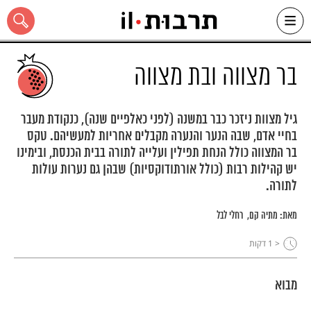
Ski
t
conten
בר מצווה ובת מצווה
גיל מצוות ניזכר כבר במשנה (לפני כאלפיים שנה), כנקודת מעבר
בחיי אדם, שבה הנער והנערה מקבלים אחריות למעשיהם. טקס
כל האתר
בר המצווה כולל הנחת תפילין ועלייה לתורה בבית הכנסת, ובימינו
יש קהילות רבות (כולל אורתודוקסיות) שבהן גם נערות עולות
לתורה.
מאת:
מתיה קם
רחלי לבל
< 1
דקות
מבוא