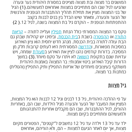
המושגים בר מצווה ובת מצווה מציינים במסורת היהודית נער ונערה
שהגיעו לגיל שבו הם מתחייבים במצוות ואחראים למעשיהם.
1
הגיל
של בני המצווה מציין את תחילת תהליך ההתבגרות הגופנית והרגשית
של הנער והנערה, ומאחר שיש הבדל בין בנים לבנות בקצב
ההתפתחות הגופנית – הוקדם גיל בת המצווה בשנה, לגיל 12.
2
טקס בר המצווה המסורתי כולל הנחת
תפילין
ועלייה לתורה –
קריאת
התורה
או
ההפטרה
בשבת ב
בית הכנסת
, ובימינו יש קהילות שבהן גם
הבת עולה לתורה בבית הכנסת. מנהג חדש יחסית הוא ציון האירוע
במסיבות מפוארות, ו
הדרשה
המסורתית היא לעתים קרובות חלק מן
המסיבה. בדורות קודמים נהגו לציין את האירוע ב
סעודת
שמחה, ויש
עדויות שגם בתקופת
השואה
לא ויתרו על טקס מיוחד.
3
במשך
הדורות קיבל האירוע ביטוי אמנותי: בר המצווה באמנות היהודית
משתקף בעיצובים מיוחדים של אריזות התפילין ותיק התפילין (והטלית)
כמתנות בר מצווה.
גיל מצוות
על פי ההלכה היהודית, גיל 13 לבנים וגיל 12 לבנות הוא גיל המצוות,
המציין את המעבר של הנער והנערה מגיל הילדות, שבו הם, באחריות
ההורים, לגיל ההתבגרות, שבו הם מקבלים אחריות להתנהגותם
ולמעשיהם ומתחייבים בקיום מצוות.
ילד עד גיל 13 וילדה עד גיל 12 נחשבים ל"קטנים", הפטורים מקיום
מצוות, אך יום לאחר הגיעם למצוות – הם, ולא הוריהם, אחראים