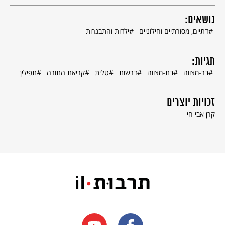
בהכנות ובלימוד לקראת האירוע.
17
נושאים:
דתיים, מסורתיים וחילוניים
ילדות והתבגרות
תגיות:
בר-מצווה
בת-מצווה
דרשות
טלית
קריאת התורה
תפילין
זכויות יוצרים
קרן אבי חי
טקס בר מצווה ליד הכותל המערבי. נער קורא בתורה. ©
צילום: נדב אורן
טקס בת מצווה