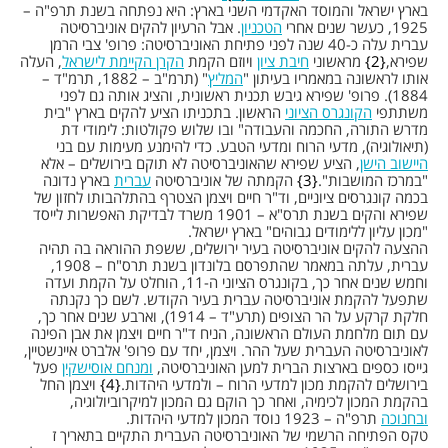
בארץ ישראל והמוסד האקדמי השני בארץ: היא נפתחה בשנת תרפ"ה –
1925, כעשר שנים אחרי
הטכניון
. אבל הרעיון להקים אוניברסיטה
עברית עלה כ-40 שנה לפני פתיחת האוניברסיטה: פרופ' צבי הרמן
שפירא,
2
מראשוני
חיבת ציון
ויוזם הקמת
הקרן הקיימת לישראל
, העלה
אותו לראשונה במאמריו בעיתון "
המליץ
" (תרמ"ב – 1882, תרמ"ד –
1884). פרופ' שפירא גיבש תכנית ראשונית, והציג אותה גם לפני
משתתפי
הקונגרס הציוני
הראשון. בתכניתו הציע להקים בארץ "בית
מדרש התורה, החכמה והעבודה" ובו שלוש פקולטות: לימודי דת
(תיאולוגיה), מדעי הרוח ומדעי הטבע. כדי להימנע מעימות עם בני
היישוב הישן
, הציע שפירא שהאוניברסיטה לא תוקם בירושלים – אלא
"במרכז המושבות".
3
הקמתה של אוניברסיטה
עברית
בארץ נדונה
בכמה קונגרסים ציוניים, וד"ר חיים ויצמן הצטרף בהתלהבותו לחזון של
שפירא והקים בשנת תרס"א – 1901 משרד לבדיקת האפשרות לייסד
"מכון עליון ללימודים גבוהים" בארץ ישראל.
ההצעה להקים אוניברסיטה בעיר ירושלים, ששפת ההוראה בה תהיה
עברית, עלתה במאמר שהתפרסם בלונדון בשנת תרס"ח – 1908,
וחמש שנים אחר כך, בקונגרס הציוני ה-11, הוחלט על הקמת ועדה
שתפעל להקמת אוניברסיטה עברית בעיר הקודש. לשם כך נקנתה
חלקת קרקע על הר הצופים (תרע"ד – 1914), וארבע שנים אחר כך,
עם תום מלחמת העולם הראשונה, הניח ד"ר חיים ויצמן את אבן הפינה
לאוניברסיטה העברית שעל ההר. ויצמן, יחד עם פרופ' אלברט איינשטיין,
גייסו כספים בארצות הברית למען האוניברסיטה,
ומנחם אוסישקין
פעל
בירושלים להקמת מכון למדעי הרוח – ולמדעי היהדות.
4
ויצמן החל
בהקמת המכון לכימיה, ואחר כך הוקם גם המכון למיקרוביולוגיה,
ובחנוכה
תרפ"ה – 1923 נוסד המכון למדעי היהדות.
טקס הפתיחה הרשמי של האוניברסיטה העברית התקיים בתאריך ז