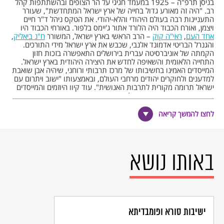
בניסן תרפ"ה – 1925 במעמד חגיגי על הר הצופים ובהשתתפות קהל
רב. "היה זה מאורע גדול בחייה של ארץ ישראל המתחדשת", שעורר
התעניינות רבה בעולם היהודי והלא-יהודי. את הטקס ניהל ד"ר חיים
ויצמן, ואורח הכבוד היה הלורד אתור ג'יימס בלפור. באורחי הכבוד היו
אחד העם
,
ראי"ה קוק
– הרב הראשי בארץ ישראל, המשורר
ח"נ ביאליק
,
והגנרל הבריטי אדמונד אלנבי, שכבש את ארץ ישראל מידי התורכים.
הקמתה של אוניברסיטה עברית בירושלים התאפשרה בזכות חזון
התחייה הלאומית והשאיפה לחדש את היצירה היהודית בארץ ישראל.
המייסדים האמינו בחשיבותו של מרכז תרבותי ורוחני, שיהיה אבן שואבת
למדענים ולחוקרים יהודים מרחבי העולם, ובאמצעותו "ישוב ויתרום עם
ישראל תרומה מקורית לתרבות האנושית". עוד קיוו היוזמים והמייסדים
כי האוניברסיטה תציע פתרון לנוער יהודי בתפוצות, בעיקר במזרח
אירופה, שמוסדות ההשכלה הגבוהה היו חסומים בפניו, ותסייע
להתפתחות החינוך והתרבות של היישוב היהודי בארץ.
5
לחצו להמשך קריאה
בשנת תרפ"ח – 1928 פעלה באוניברסיטה העברית בירושלים
הפקולטה למדעי הרוח, שכללה את המכון למדעי היהדות, המכון למדעי
המזרח ומדעי הרוח הכלליים. שלוש שנים לאחר מכן העניקה
האוניברסיטה לראשונה תואר של "מוסמך למדעי הרוח" ל-13 מוסמכים
ראשונים. באותה שנה החלו גם הלימודים לקראת התואר "מוסמך למדעי
באותו נושא
הטבע", ובשנת תרפ"ה – 1935 נפתחה הפקולטה למדעי הטבע.
6
התואר השלישי – ד"ר
לפילוסופיה
– הוענק לראשונה בשנת תרפ"ו –
1936. ובעקבות עליית היטלר לשלטון הגיעו לאוניברסיטה מרצים
וחוקרים, שעבורם נפתחו מחלקות חדשות, כגון – המחלקה לחקר
ההורמונים ורדיוביולוגיה, וכן מעבדות לחקר הסרטן. גם למדעי הרוח
והיהדות הצטרפו מלומדים חדשים, וגדל מספרם של הסטודנטים שעלו
ישיבות סורא ופומבדיתא
מארצות מרכז אירופה.
האוניברסיטה העברית בירושלים מדורגת בין 100 האוניברסיטאות