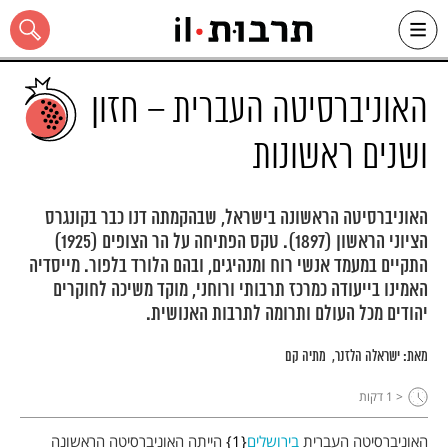
Ski
t
conten
האוניברסיטה העברית – חזון
ושנים ראשונות
כל האתר
האוניברסיטה הראשונה בישראל, שבהקמתה דנו כבר בקונגרס
הציוני הראשון (1897). טקס הפתיחה על הר הצופים (1925)
התקיים במעמד אנשי רוח ומנהיגים, ובהם הלורד בלפור. מייסדיה
האמינו בייעודה כמרכז תרבותי ורוחני, מוקד משיכה לחוקרים
יהודים מכל העולם ותרומה לתרבות האנושית.
מאת:
ישראלה הלזנר
מתיה קם
< 1
דקות
האוניברסיטה העברית
בירושלים
1
הייתה האוניברסיטה הראשונה