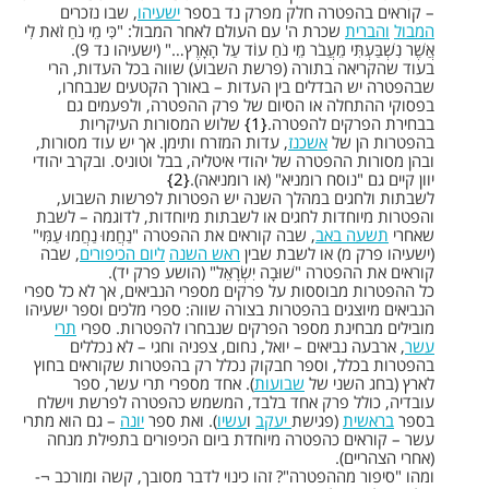
– קוראים בהפטרה חלק מפרק נד בספר
ישעיהו
, שבו נזכרים
המבול
והברית
שכרת ה' עם העולם לאחר המבול: "כִּי מֵי נֹחַ זֹאת לִי
אֲשֶׁר נִשְׁבַּעְתִּי מֵעֲבֹר מֵי נֹחַ עוֹד עַל הָאָרֶץ…" (ישעיהו נד 9).
בעוד שהקריאה בתורה (פרשת השבוע) שווה בכל העדות, הרי
שבהפטרה יש הבדלים בין העדות – באורך הקטעים שנבחרו,
בפסוקי ההתחלה או הסיום של פרק ההפטרה, ולפעמים גם
בבחירת הפרקים להפטרה.
1
שלוש המסורות העיקריות
בהפטרות הן של
אשכנז
, עדות המזרח ותימן. אך יש עוד מסורות,
ובהן מסורות ההפטרה של יהודי איטליה, בבל וטוניס. ובקרב יהודי
יוון קיים גם "נוסח רומניא" (או רומניאה).
2
לשבתות ולחגים במהלך השנה יש הפטרות לפרשות השבוע,
והפטרות מיוחדות לחגים או לשבתות מיוחדות, לדוגמה – לשבת
שאחרי
תשעה באב
, שבה קוראים את ההפטרה "נַחֲמוּ נַחֲמוּ עַמִּי"
(ישעיהו פרק מ) או לשבת שבין
ראש השנה
ליום הכיפורים
, שבה
קוראים את ההפטרה "שׁוּבָה יִשְׂרָאֵל" (הושע פרק יד).
כל ההפטרות מבוססות על פרקים מספרי הנביאים, אך לא כל ספרי
הנביאים מיוצגים בהפטרות בצורה שווה: ספרי מלכים וספר ישעיהו
מובילים מבחינת מספר הפרקים שנבחרו להפטרות. ספרי
תרי
עשר
, ארבעה נביאים – יואל, נחום, צפניה וחגי – לא נכללים
בהפטרות בכלל, וספר חבקוק נכלל רק בהפטרות שקוראים בחוץ
לארץ (בחג השני של
שבועות
). אחד מספרי תרי עשר, ספר
עובדיה, כולל פרק אחד בלבד, המשמש כהפטרה לפרשת וישלח
בספר
בראשית
(פגישת
יעקב
ו
עשיו
). ואת ספר
יונה
– גם הוא מתרי
עשר – קוראים כהפטרה מיוחדת ביום הכיפורים בתפילת מנחה
(אחרי הצהריים).
ומהו "סיפור מההפטרה"? זהו כינוי לדבר מסובך, קשה ומורכב ¬-