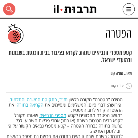
Ski
t
conten
הפטרה
קטע מספרי הנביאים שנהוג לקרוא בציבור בבית הכנסת בשבתות
ובמועדי ישראל.
כל האתר
מאת:
מתיה קם
< 1
דקות
המילה "הפטרה" מקורה בלשון
חז"ל
,
בתקופת המשנה והתלמוד
,
ופירושה: דברי סיום, המשלימים ומסיימים את
הקריאה בתורה
. את
ההפטרה קורא לרוב המפטיר.
במושג הפטרה מתכוונים לקטע
מספרי הנביאים
שאותו מקובל
לקרא בבית הכנסת בשבת (או בחג) אחרי פרשת השבוע. לכל
פרשה בתורה נבחרה הפטרה – קטע מספרי נביאים הקשור על פי
רוב לתוכן הפרשה.
לדוגמה: בשבת שבה קוראים בתורה את פרשת נח מספר בראשית